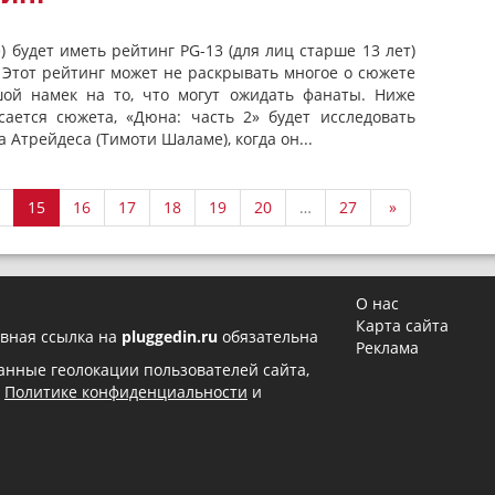
 будет иметь рейтинг PG-13 (для лиц старше 13 лет)
 Этот рейтинг может не раскрывать многое о сюжете
шой намек на то, что могут ожидать фанаты. Ниже
ается сюжета, «Дюна: часть 2» будет исследовать
Атрейдеса (Тимоти Шаламе), когда он...
15
16
17
18
19
20
…
27
»
О нас
Карта сайта
вная ссылка на
pluggedin.ru
обязательна
Реклама
 данные геолокации пользователей сайта,
в
Политике конфиденциальности
и