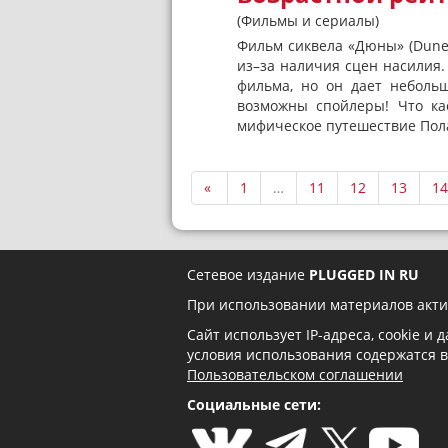
(Фильмы и сериалы)
Фильм сиквела «Дюны» (Dune)
из–за наличия сцен насилия.
фильма, но он дает неболь
возможны спойлеры! Что кас
мифическое путешествие Пола 
«
1
…
11
12
13
14
Сетевое издание
PLUGGED IN RU
При использовании материалов акти
Сайт использует IP-адреса, cookie и
условия использования содержатся 
Пользовательском соглашении
Социальные сети: