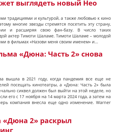
ожет выглядеть новый Нео
ими традициями и культурой, а также любовью к кино
тому многие звезды стремятся посетить эту страну,
рии и расширяя свою фан-базу. В число таких
одой актер Тимоти Шаламе. Тимоти Шаламе – молодой
ями в фильмах «Назови меня своим именем» и...
ьма «Дюна: Часть 2» снова
ва вышла в 2021 году, когда пандемия все еще не
елей посещать кинотеатры, а «Дюна: Часть 2» была
ачально сиквел должен был выйти на этой неделе, но
сли его с 17 ноября на 14 марта 2024 года, а затем на
еперь компания внесла еще одно изменение. Warner
 «Дюна 2» раскрыл
тинг