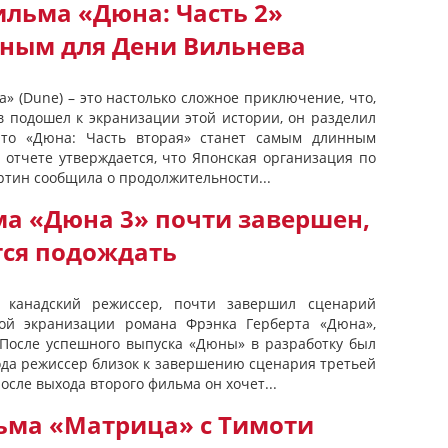
льма «Дюна: Часть 2»
дным для Дени Вильнева
» (Dune) – это настолько сложное приключение, что,
в подошел к экранизации этой истории, он разделил
что «Дюна: Часть вторая» станет самым длинным
 отчете утверждается, что Японская организация по
ртин сообщила о продолжительности...
а «Дюна 3» почти завершен,
тся подождать
 канадский режиссер, почти завершил сценарий
ой экранизации романа Фрэнка Герберта «Дюна»,
После успешного выпуска «Дюны» в разработку был
хода режиссер близок к завершению сценария третьей
после выхода второго фильма он хочет...
ьма «Матрица» с Тимоти