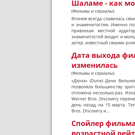
Шаламе - как м
(Фильмы и сериалы)
Япония всегда славилась сво
и знаменитостям. Именно поэ
привлекая местной аудито
знаменитостей входит и мол
актер, известный своими рол
Дата выхода фил
изменилась
(Фильмы и сериалы)
«Дюна» (Dune) Дени Вильне
позволяла большинству зрит
отложена несколько раз. Изн
Warner Bros. Discovery перене
день назад, на 15 марта. Т
Bros. Discovery и...
Спойлер фильма
возрастной рей