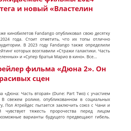
тега и новый «Властелин
же кинобилетов Fandango опубликовал свою десятку
024 года. Стоит отметить, что их топы отлично
удитории. В 2023 году Fandango также определили
йтинг которых возглавили «Стражи галактики. Часть
еленных» и «Супер братья Марио в кино». Все...
рейлер фильма «Дюна 2». Он
красивых сцен
 «Дюна: Часть вторая» (Dune: Part Two) с участием
 В свежем ролике, опубликованном в социальных
ery, Пол Атрейдес пытается заключить союз с Чани и
й чувствует тяжесть пророчества перед лицом
 возможные варианты будущего предвещают гибель.