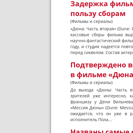
Задержка фильм
пользу сборам
(Фильмы и сериалы)
«Дюна: Часть вторая» (Dune: 
кассовые сборы фильма выр
научно-фантастический фильм
году, и студия надеется повт
перед сиквелом. Состав акте
Подтверждено в
в фильме «Дюна
(Фильмы и сериалы)
До выхода «Дюны: Часть вт
зрителей уже интересно, к
франшизу у Дени Вильнева
«Мессия Дюны» (Dune: Messiah
ожидается, что он уже в р
исполнитель Пола...
Названы самые