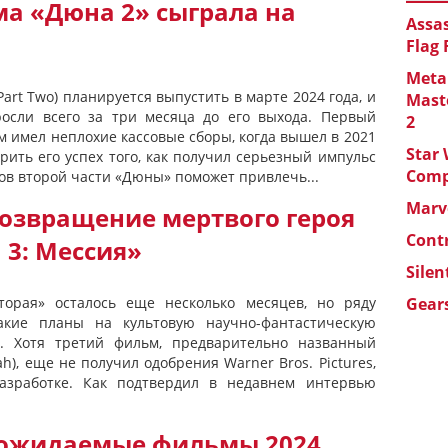
а «Дюна 2» сыграла на
Assas
Flag
Metal
Part Two) планируется выпустить в марте 2024 года, и
Maste
осли всего за три месяца до его выхода. Первый
2
 имел неплохие кассовые сборы, когда вышел в 2021
Star 
орить его успех того, как получил серьезный импульс
Com
ров второй части «Дюны» поможет привлечь...
Marve
озвращение мертвого героя
Cont
 3: Мессия»
Silen
орая» осталось еще несколько месяцев, но ряду
Gears
акие планы на культовую научно-фантастическую
. Хотя третий фильм, предварительно названный
), еще не получил одобрения Warner Bros. Pictures,
азработке. Как подтвердил в недавнем интервью
 ожидаемые фильмы 2024