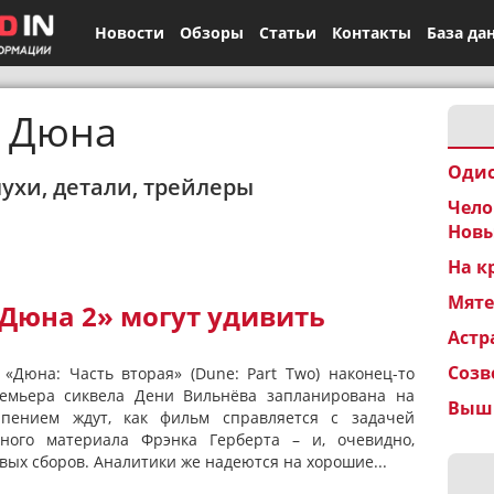
Новости
Обзоры
Статьи
Контакты
База да
Дюна
Одис
лухи, детали, трейлеры
Чело
Новы
На к
Мят
Дюна 2» могут удивить
Астр
Созв
 «Дюна: Часть вторая» (Dune: Part Two) наконец-то
ремьера сиквела Дени Вильнёва запланирована на
Вышк
рпением ждут, как фильм справляется с задачей
дного материала Фрэнка Герберта – и, очевидно,
вых сборов. Аналитики же надеются на хорошие...