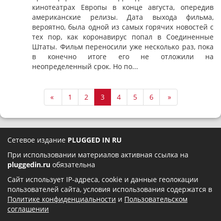
кинотеатрах Европы в конце августа, опередив
американские релизы. Дата выхода фильма,
вероятно, была одной из самых горячих новостей с
тех пор, как коронавирус попал в Соединенные
Штаты. Фильм переносили уже несколько раз, пока
в конечно итоге его не отложили на
неопределенный срок. Но по...
«
1
2
3
4
5
6
»
Сетевое издание
PLUGGED IN RU
При использовании материалов активная ссылка на
pluggedin.ru
обязательна
Сайт использует IP-адреса, cookie и данные геолокации
пользователей сайта, условия использования содержатся в
Политике конфиденциальности
и
Пользовательском
соглашении