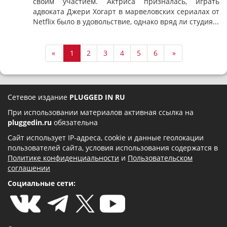
своим участием. Актриса призналась, играть
адвоката Джери Хогарт в марвеловских сериалах от
Netflix было в удовольствие, однако вряд ли студия...
«
1
2
3
4
5
6
»
Сетевое издание
PLUGGED IN RU
При использовании материалов активная ссылка на
pluggedin.ru
обязательна
Сайт использует IP-адреса, cookie и данные геолокации
пользователей сайта, условия использования содержатся в
Политике конфиденциальности
и
Пользовательском
соглашении
Социальные сети: