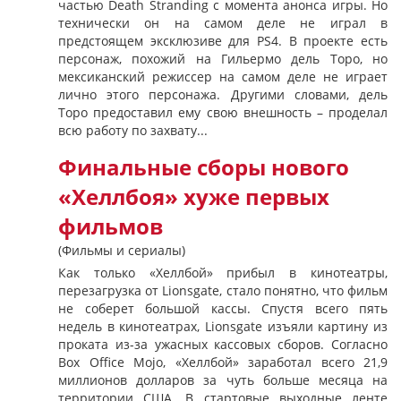
частью Death Stranding с момента анонса игры. Но
технически он на самом деле не играл в
предстоящем эксклюзиве для PS4. В проекте есть
персонаж, похожий на Гильермо дель Торо, но
мексиканский режиссер на самом деле не играет
лично этого персонажа. Другими словами, дель
Торо предоставил ему свою внешность – проделал
всю работу по захвату...
Финальные сборы нового
«Хеллбоя» хуже первых
фильмов
(Фильмы и сериалы)
Как только «Хеллбой» прибыл в кинотеатры,
перезагрузка от Lionsgate, стало понятно, что фильм
не соберет большой кассы. Спустя всего пять
недель в кинотеатрах, Lionsgate изъяли картину из
проката из-за ужасных кассовых сборов. Согласно
Box Office Mojo, «Хеллбой» заработал всего 21,9
миллионов долларов за чуть больше месяца на
территории США. В стартовые выходные ленте