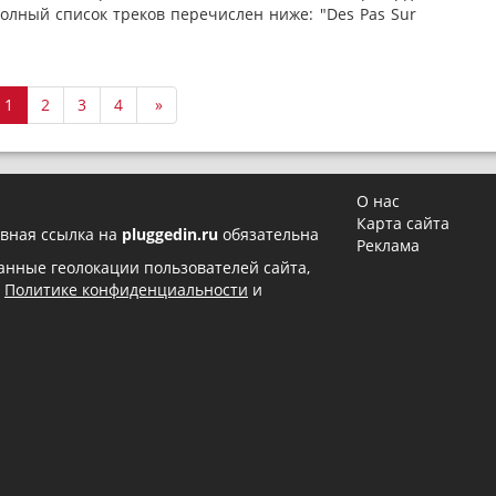
Полный список треков перечислен ниже: "Des Pas Sur
1
2
3
4
»
О нас
Карта сайта
вная ссылка на
pluggedin.ru
обязательна
Реклама
 данные геолокации пользователей сайта,
в
Политике конфиденциальности
и