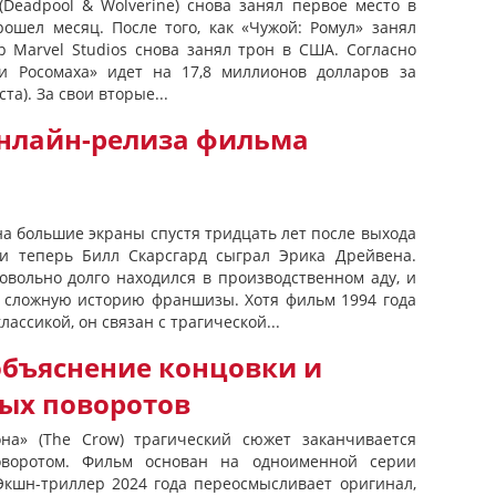
(Deadpool & Wolverine) снова занял первое место в
рошел месяц. После того, как «Чужой: Ромул» занял
р Marvel Studios снова занял трон в США. Согласно
 и Росомаха» идет на 17,8 миллионов долларов за
та). За свои вторые...
онлайн-релиза фильма
на большие экраны спустя тридцать лет после выхода
 и теперь Билл Скарсгард сыграл Эрика Дрейвена.
овольно долго находился в производственном аду, и
я сложную историю франшизы. Хотя фильм 1994 года
ассикой, он связан с трагической...
 объяснение концовки и
ых поворотов
на» (The Crow) трагический сюжет заканчивается
воротом. Фильм основан на одноименной серии
Экшн-триллер 2024 года переосмысливает оригинал,