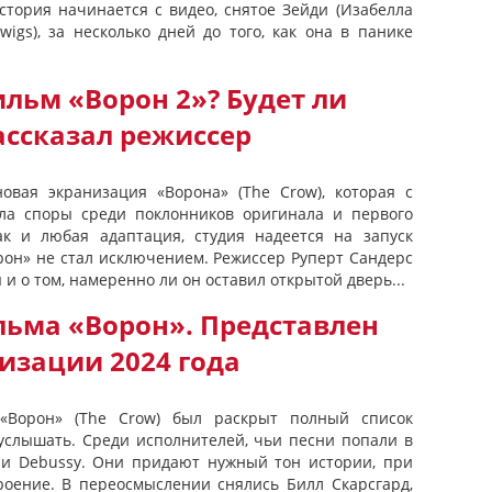
стория начинается с видео, снятое Зейди (Изабелла
wigs), за несколько дней до того, как она в панике
льм «Ворон 2»? Будет ли
ассказал режиссер
овая экранизация «Ворона» (The Crow), которая с
ала споры среди поклонников оригинала и первого
к и любая адаптация, студия надеется на запуск
он» не стал исключением. Режиссер Руперт Сандерс
 и о том, намеренно ли он оставил открытой дверь...
льма «Ворон». Представлен
изации 2024 года
Ворон» (The Crow) был раскрыт полный список
услышать. Среди исполнителей, чьи песни попали в
nya и Debussy. Они придают нужный тон истории, при
роение. В переосмыслении снялись Билл Скарсгард,