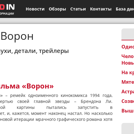
Новости
Обзоры
Статьи
Контакты
База да
Ворон
Одис
лухи, детали, трейлеры
Чело
Новы
На к
Мят
ильма «Ворон»
Астр
 – ремейк одноименного кинокомикса 1994 года,
Созв
смертью своей главной звезды – Брендона Ли.
товой картины пытались запустить в
Вышк
т, и, кажется, момент наконец настал. Но насколько
у новой итерации мрачного графического романа хотя