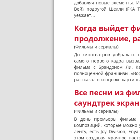
добавляя новые элементы. И
Вей), подругой Шелли (FKA T
уезжает...
Когда выйдет фи
продолжение, р
(Фильмы и сериалы)
До кинотеатров добралась н
самого первого кадра вызв
фильма с Брэндоном Ли. Ка
полноценной франшизы. «Вор
рассказал о концовке картины
Все песни из фи
саундтрек экран
(Фильмы и сериалы)
В день премьеры фильма «
композиций, которые можно 
ленту, есть Joy Division, E
этом создавая мрачное наст