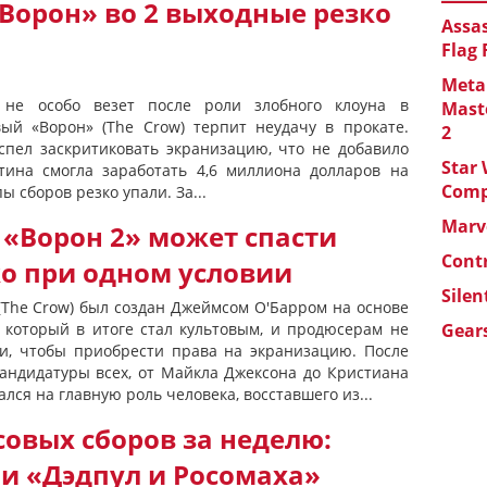
Ворон» во 2 выходные резко
Assas
Flag
Metal
, не особо везет после роли злобного клоуна в
Maste
вый «Ворон» (The Crow) терпит неудачу в прокате.
2
спел заскритиковать экранизацию, что не добавило
Star 
тина смогла заработать 4,6 миллиона долларов на
Com
ы сборов резко упали. За...
Marve
«Ворон 2» может спасти
Cont
о при одном условии
Silen
(The Crow) был создан Джеймсом О'Барром на основе
, который в итоге стал культовым, и продюсерам не
Gears
и, чтобы приобрести права на экранизацию. После
кандидатуры всех, от Майкла Джексона до Кристиана
лся на главную роль человека, восставшего из...
овых сборов за неделю:
и «Дэдпул и Росомаха»