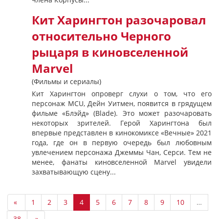
Кит Харингтон разочаровал
относительно Черного
рыцаря в киновселенной
Marvel
(Фильмы и сериалы)
Кит Харингтон опроверг слухи о том, что его
персонаж MCU, Дейн Уитмен, появится в грядущем
фильме «Блэйд» (Blade). Это может разочаровать
некоторых зрителей. Герой Харингтона был
впервые представлен в кинокомиксе «Вечные» 2021
года, где он в первую очередь был любовным
увлечением персонажа Джеммы Чан, Серси. Тем не
менее, фанаты киновселенной Marvel увидели
захватывающую сцену...
«
1
2
3
4
5
6
7
8
9
10
…
38
»