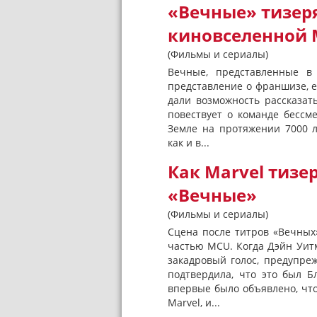
«Вечные» тизер
киновселенной 
(Фильмы и сериалы)
Вечные, представленные в
представление о франшизе, е
дали возможность рассказат
повествует о команде бессм
Земле на протяжении 7000 л
как и в...
Как Marvel тизе
«Вечные»
(Фильмы и сериалы)
Сцена после титрoв «Вечных
частью MCU. Когда Дэйн Уит
закадровый голос, предупр
подтвердила, что это был Б
впервые было объявлено, чт
Marvel, и...