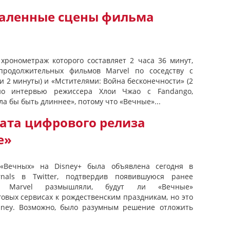
даленные сцены фильма
хронометраж которого составляет 2 часа 36 минут,
продолжительных фильмов Marvel по соседству с
и 2 минуты) и «Мстителями: Война бесконечности» (2
но интервью режиссера Хлои Чжао с Fandango,
а бы быть длиннее», потому что «Вечные»...
ата цифрового релиза
е»
Вечных» на Disney+ была объявлена ​​сегодня в
rnals в Twitter, подтвердив появившуюся ранее
и Marvel размышляли, будут ли «Вечные»
овых сервисах к рождественским праздникам, но это
sney. Возможно, было разумным решение отложить