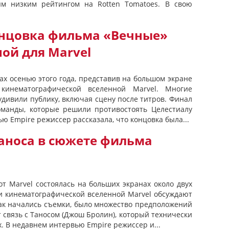
м низким рейтингом на Rotten Tomatoes. В свою
нцовка фильма «Вечные»
ой для Marvel
х осенью этого года, представив на большом экране
кинематографической вселенной Marvel. Многие
дивили публику, включая сцену после титров. Финал
оманды, которые решили противостоять Целестиалу
ю Empire режиссер рассказала, что концовка была...
Таноса в сюжете фильма
т Marvel состоялась на больших экранах около двух
ки кинематографической вселенной Marvel обсуждают
 как начались съемки, было множество предположений
т связь с Таносом (Джош Бролин), который технически
. В недавнем интервью Empire режиссер и...