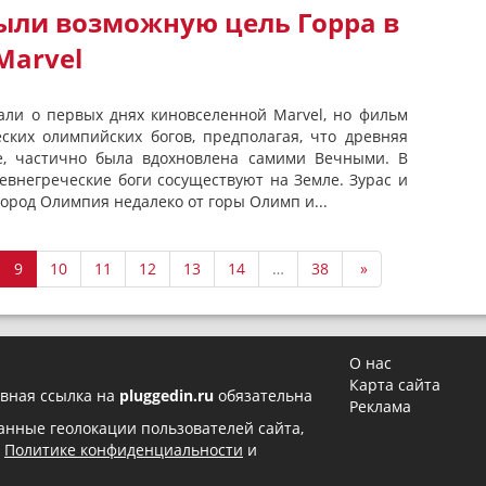
ыли возможную цель Горра в
Marvel
али о первых днях киновселенной Marvel, но фильм
еских олимпийских богов, предполагая, что древняя
е, частично была вдохновлена самими Вечными. В
евнегреческие боги сосуществуют на Земле. Зурас и
ород Олимпия недалеко от горы Олимп и...
9
10
11
12
13
14
…
38
»
О нас
Карта сайта
вная ссылка на
pluggedin.ru
обязательна
Реклама
 данные геолокации пользователей сайта,
в
Политике конфиденциальности
и