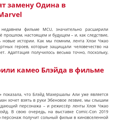
ят замену Одина в
Marvel
 недавнем фильме MCU, значительно расширили
ё прошлом, настоящем и будущем – и, как следствие,
ь новые истории. Как мы помним, лента Хлои Чжао
ертных героев, которые защищали человечество на
ет. Адаптация получилось весьма точно, поскольку,
рили камео Блэйда в фильме
» показала, что Блэйд Махершалы Али уже является
ман хочет взять в руки Эбеновое лезвие, мы слышим
еждающий персонажа – и режиссёр ленты Хлоя Чжао
лэйд. В свою очередь, на выставке Comic-Con 2019
о персонаж получит сольный фильм в киновселенной