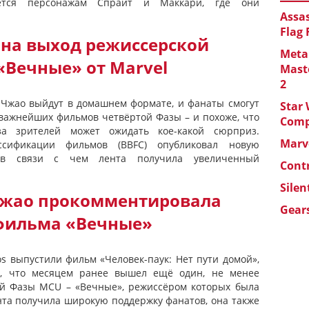
ется персонажам Спрайт и Маккари, где они
Assas
Flag
 на выход режиссерской
Metal
«Вечные» от Marvel
Maste
2
 Чжао выйдут в домашнем формате, и фанаты смогут
Star 
 важнейших фильмов четвёртой Фазы – и похоже, что
Com
а зрителей может ожидать кое-какой сюрприз.
Marve
ссификации фильмов (BBFC) опубликовал новую
 в связи с чем лента получила увеличенный
Cont
Silen
Чжао прокомментировала
Gears
фильма «Вечные»
os выпустили фильм «Человек-паук: Нет пути домой»,
и, что месяцем ранее вышел ещё один, не менее
ой Фазы MCU – «Вечные», режиссёром которых была
ента получила широкую поддержку фанатов, она также