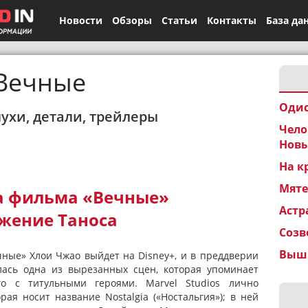
Новости
Обзоры
Статьи
Контакты
База да
Вечные
Одис
лухи, детали, трейлеры
Чело
Новы
На к
Мят
а фильма «Вечные»
Астр
жение Таноса
Созв
Вышк
чные» Хлои Чжао выйдет на Disney+, и в преддверии
лась одна из вырезанных сцен, которая упоминает
го с титульными героями. Marvel Studios лично
рая носит название Nostalgia («Ностальгия»); в ней