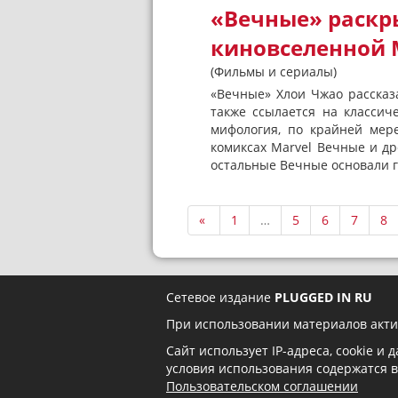
«Вечные» раскр
киновселенной 
(Фильмы и сериалы)
«Вечные» Хлои Чжао рассказ
также ссылается на классич
мифология, по крайней мер
комиксах Marvel Вечные и др
остальные Вечные основали г
«
1
…
5
6
7
8
Сетевое издание
PLUGGED IN RU
При использовании материалов акти
Сайт использует IP-адреса, cookie и
условия использования содержатся 
Пользовательском соглашении