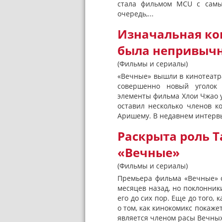
стала фильмом MCU с самы
очередь,...
Изначальная ко
была непривычн
(Фильмы и сериалы)
«Вечные» вышли в кинотеатра
совершенно новый уголок 
элементы фильма Хлои Чжао у
оставил несколько членов к
Аришему. В недавнем интервь
Раскрыта роль 
«Вечные»
(Фильмы и сериалы)
Премьера фильма «Вечные» о
месяцев назад, но поклонни
его до сих пор. Еще до того,
о том, как кинокомикс покаже
является членом расы Вечных