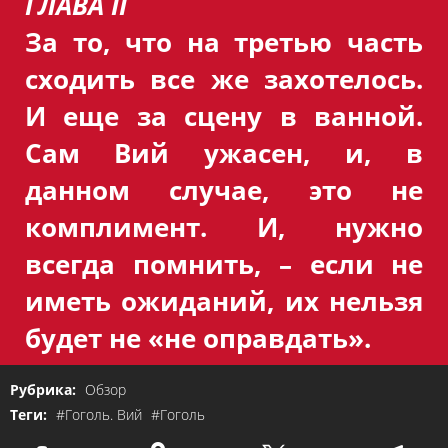
ГЛАВА II
За то, что на третью часть
сходить все же захотелось.
И еще за сцену в ванной.
Сам Вий ужасен, и, в
данном случае, это не
комплимент. И, нужно
всегда помнить,
–​
если не
иметь ожиданий, их нельзя
будет не
«
не оправдать
»
.
Рубрика:
Обзор
Теги:
#Гоголь. Вий
#Гоголь