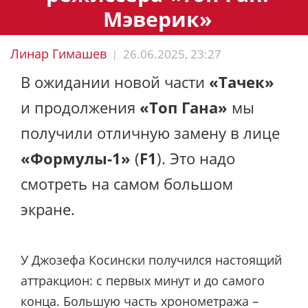
Мэверик»
Линар Гимашев
26.06.2025, 23:27
|
В ожидании новой части
«Тачек»
и продолжения
«Топ Гана»
мы
получили отличную замену в лице
«Формулы-1»
(
F1
). Это надо
смотреть на самом большом
экране.
У Джозефа Косински получился настоящий
аттракцион: с первых минут и до самого
конца. Большую часть хронометража –