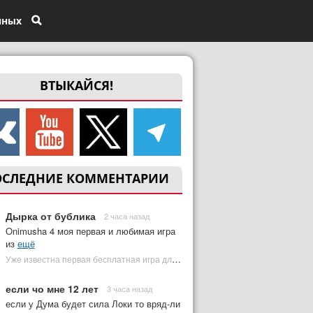
нных
ВТЫКАЙСЯ!
ОСЛЕДНИЕ КОММЕНТАРИИ
Дырка от бублика
2 часа назад
Onimusha 4 моя первая и любимая игра
из
ещё
Уже известна первая бесплатная игра для PS Plus Premium за август 2026 | Plugged In Ru
если чо мне 12 лет
3 часа назад
если у Дума будет сила Локи то вряд-ли