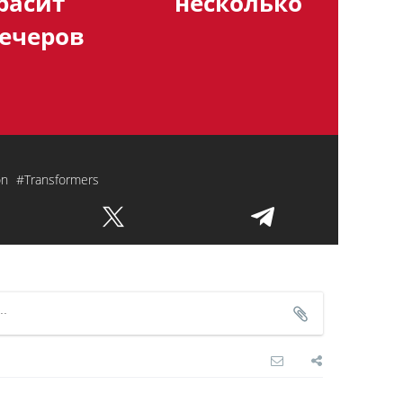
срасит несколько
ечеров
on
#Transformers