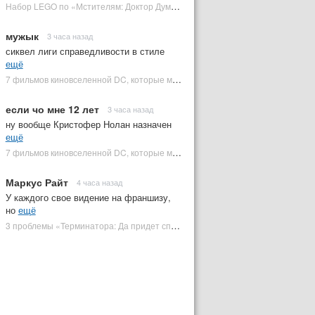
Набор LEGO по «Мстителям: Доктор Дум» раскрыл костюм Часового | Plugged In Ru
мужык
3 часа назад
сиквел лиги справедливости в стиле
ещё
7 фильмов киновселенной DC, которые может снять Зак Снайдер | Plugged In Ru
если чо мне 12 лет
3 часа назад
ну вообще Кристофер Нолан назначен
ещё
7 фильмов киновселенной DC, которые может снять Зак Снайдер | Plugged In Ru
Маркус Райт
4 часа назад
У каждого свое видение на франшизу,
но
ещё
3 проблемы «Терминатора: Да придет спаситель», которые испортили фильм | Plugged In Ru