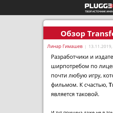
Обзор Transf
Линар Гимашев
13.11.2019,
|
Разработчики и издате
ширпотребом по лице
почти любую игру, ко
фильмом. К счастью,
T
является таковой.
И тут причина даже не в то