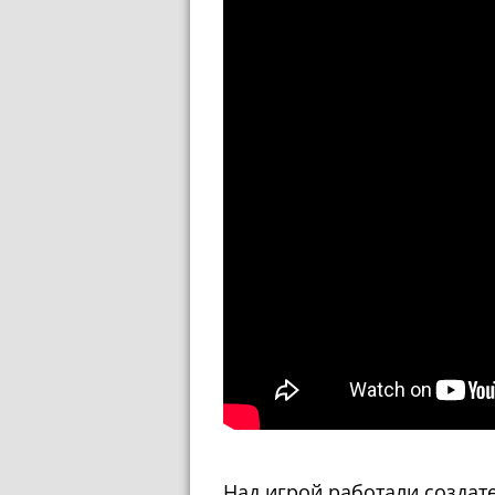
Над игрой работали создат