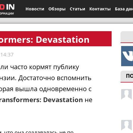
Новости
Обзоры
Статьи
Контакты
База да
ormers: Devastation
 14:37
ли часто кормят публику
П
нзии. Достаточно вспомнить
торая вышла одновременно с
ransformers: Devastation
не
м, что она создавалась не по