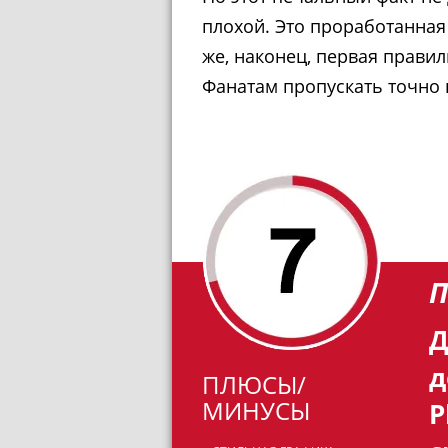
плохой. Это проработанная 
же, наконец, первая прави
Фанатам пропускать точно 
П
Д
д
ПЛЮСЫ/
МИНУСЫ
P