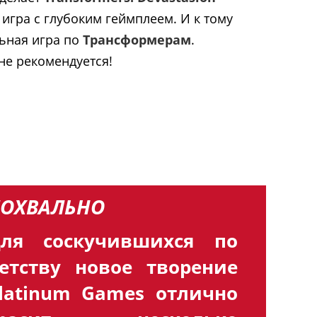
игра с глубоким геймплеем. И к тому
льная игра по
Трансформерам
.
не рекомендуется!
ОХВАЛЬНО
ля соскучившихся по
етству новое творение
latinum Games отлично