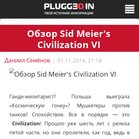
Обзор Sid Meier's
Civilization VI
Даниил Семёнов
01.11.2016, 21:18
|
Ганди-милитарист? Польша выиграла
«
Космическую гонку
»
? Мушкетеры против
—
танков?
Спокойствие.
Все в порядке
это
Civilization
! Прошло уже шесть лет с релиза
пятой части, но они пролетели, как год, ведь в