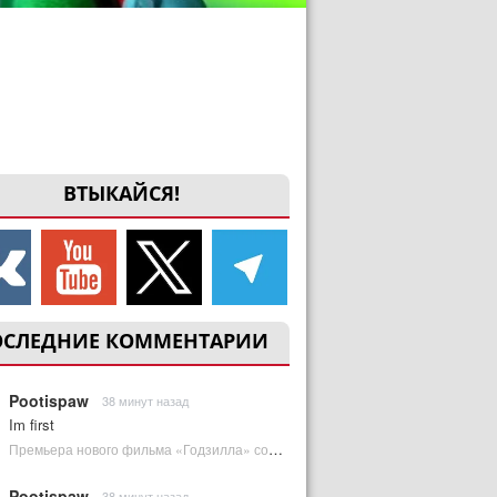
ВТЫКАЙСЯ!
ОСЛЕДНИЕ КОММЕНТАРИИ
Pootispaw
38 минут назад
Im first
Премьера нового фильма «Годзилла» состоится за месяц до выхода — студия уверена в качестве | Plugged In Ru
Pootispaw
38 минут назад