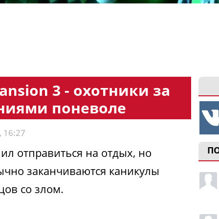
ansion 3 - охотники за
ниями поневоле
, 16:27
П
ил отправиться на отдых, но
бычно заканчиваются каникулы
цов со злом.