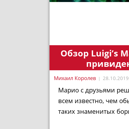
Обзор Luigi’s M
привиде
Михаил Королев
28.10.2019
|
Марио с друзьями реш
всем известно, чем о
таких знаменитых бор