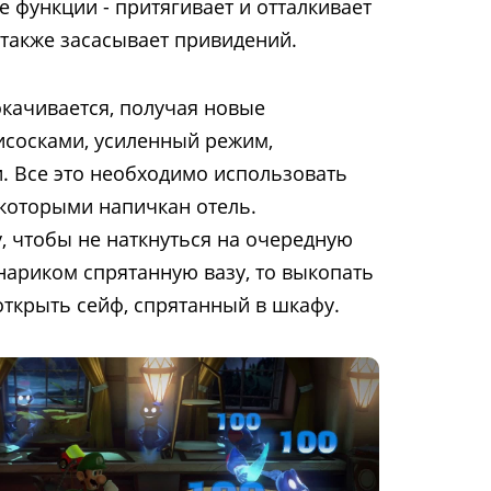
 функции - притягивает и отталкивает
 также засасывает привидений.
окачивается, получая новые
исосками, усиленный режим,
. Все это необходимо использовать
которыми напичкан отель.
, чтобы не наткнуться на очередную
онариком спрятанную вазу, то выкопать
открыть сейф, спрятанный в шкафу.