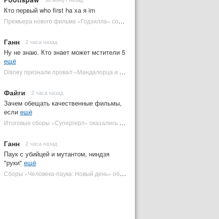
Кто первый who first ha ха я im
Премьера нового фильма «Годзилла» состоится за месяц до выхода — студия уверена в качестве | Plugged In Ru
Ганн
2 часа назад
Ну не знаю. Кто знает может мстители 5
ещё
Disney признали провал «Мандалорца и Грогу» и еще одной новинки | Plugged In Ru
Файги
2 часа назад
Зачем обещать качественные фильмы,
если
ещё
Итоговые сборы «Супергерл» оказались худшими для DC за два десятилетия | Plugged In Ru
Ганн
2 часа назад
Паук с убийцей и мутантом, ниндзя
"руки"
ещё
Сборы «Человека-паука: Новый день» обошли самый кассовый фильм DC | Plugged In Ru