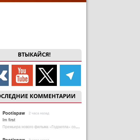
ВТЫКАЙСЯ!
ОСЛЕДНИЕ КОММЕНТАРИИ
Pootispaw
2 часа назад
Im first
Премьера нового фильма «Годзилла» состоится за месяц до выхода — студия уверена в качестве | Plugged In Ru
Pootispaw
2 часа назад