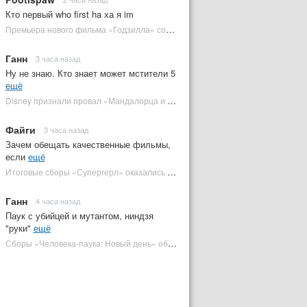
Кто первый who first ha ха я im
Премьера нового фильма «Годзилла» состоится за месяц до выхода — студия уверена в качестве | Plugged In Ru
Ганн
3 часа назад
Ну не знаю. Кто знает может мстители 5
ещё
Disney признали провал «Мандалорца и Грогу» и еще одной новинки | Plugged In Ru
Файги
3 часа назад
Зачем обещать качественные фильмы,
если
ещё
Итоговые сборы «Супергерл» оказались худшими для DC за два десятилетия | Plugged In Ru
Ганн
4 часа назад
Паук с убийцей и мутантом, ниндзя
"руки"
ещё
Сборы «Человека-паука: Новый день» обошли самый кассовый фильм DC | Plugged In Ru