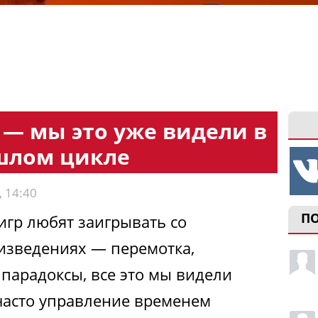
 — мы это уже видели в
шлом цикле
, 14:40
П
игр любят заигрывать со
изведениях — перемотка,
парадоксы, все это мы видели
ечасто управление временем