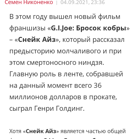
Семен Никоненко
04.09.2021, 23:36
|
В этом году вышел новый фильм
франшизы «
G.I.Joe: Бросок кобры
»
– «
Снейк Айз
», который рассказал
предысторию молчаливого и при
этом смертоносного ниндзя.
Главную роль в ленте, собравшей
на данный момент всего 36
миллионов долларов в прокате,
сыграл Генри Голдинг.
Хотя «
Снейк Айз
» является частью общей