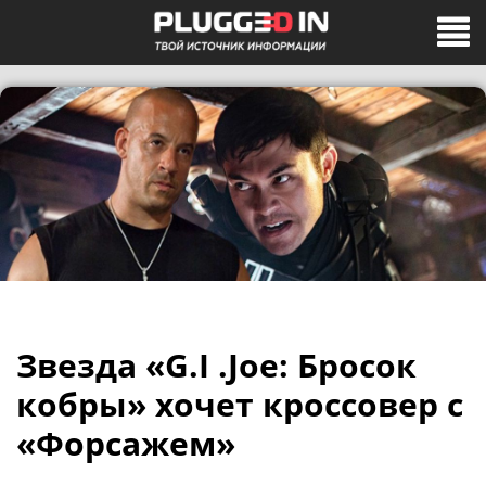
Звезда «G.I .Joe: Бросок
кобры» хочет кроссовер с
«Форсажем»