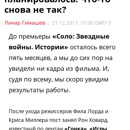
снова не так?
Линар Гимашев
21.12.2017, 15:30 GMT+3
|
До премьеры
«Соло: Звездные
войны. Истории»
осталось всего
пять месяцев, а мы до сих пор на
увидели ни кадра из фильма. И,
судя по всему, мы скоро увидим
результаты работы.
После ухода режиссеров Фила Лорда и
Криса Миллера пост занял Рон Ховард,
известный по лентам
«Гонка»
,
«Игры