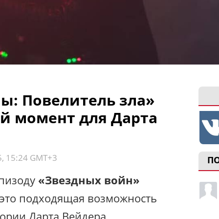
ы: Повелитель зла»
й момент для Дарта
5, 15:24 GMT+3
П
эпизоду
«Звездных войн»
и это подходящая возможность
тории Дарта Вейдера.