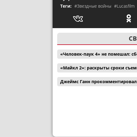
Теги:
#Звездные войны
#Lucasfilm
СВ
«Человек-паук 4» не помешал: с
«Майкл 2»: раскрыты сроки съем
Джеймс Ганн прокомментировал 