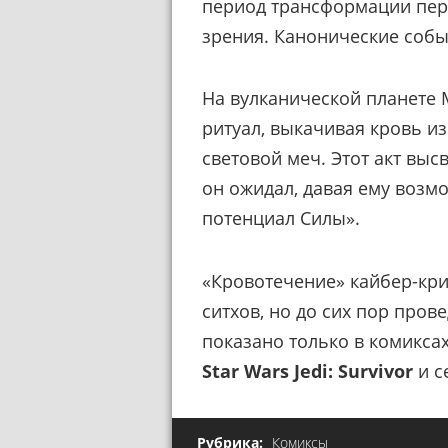
период трансформации перс
зрения. Канонические собы
На вулканической планете
ритуал, выкачивая кровь из
световой меч. Этот акт вы
он ожидал, давая ему возм
потенциал Силы».
«Кровотечение» кайбер-кри
ситхов, но до сих пор пров
показано только в комиксах
Star Wars Jedi: Survivor
и с
Рубрика:
Комиксы