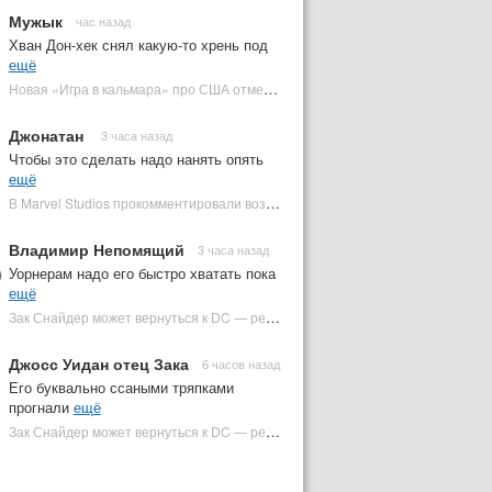
Мужык
час назад
Хван Дон-хек снял какую-то хрень под
ещё
Новая «Игра в кальмара» про США отменена | Plugged In Ru
Джонатан
3 часа назад
Чтобы это сделать надо нанять опять
ещё
В Marvel Studios прокомментировали возвращение Канга на экраны | Plugged In Ru
Владимир Непомящий
3 часа назад
Уорнерам надо его быстро хватать пока
ещё
Зак Снайдер может вернуться к DC — режиссер общался с Warner Bros. (фото) | Plugged In Ru
Джосс Уидан отец Зака
6 часов назад
Его буквально ссаными тряпками
прогнали
ещё
Зак Снайдер может вернуться к DC — режиссер общался с Warner Bros. (фото) | Plugged In Ru