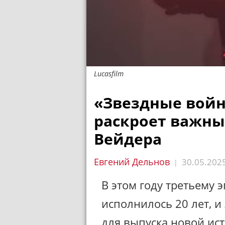
Lucasfilm
«Звездные войн
раскроет важны
Вейдера
Евгений Дельнов
30.05.202
|
В этом году третьему 
исполнилось 20 лет, 
для выпуска новой ис