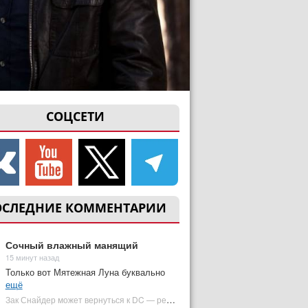
СОЦСЕТИ
ОСЛЕДНИЕ КОММЕНТАРИИ
Сочный влажный манящий
15 минут назад
Только вот Мятежная Луна буквально
ещё
Зак Снайдер может вернуться к DC — режиссер общался с Warner Bros. (фото) | Plugged In Ru