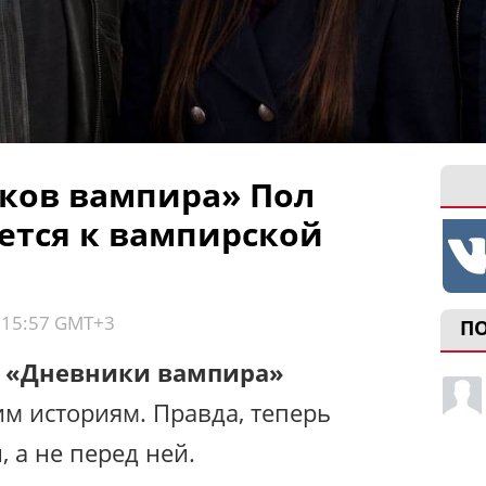
ков вампира» Пол
ется к вампирской
, 15:57 GMT+3
П
а
«Дневники вампира»
им историям. Правда, теперь
, а не перед ней.