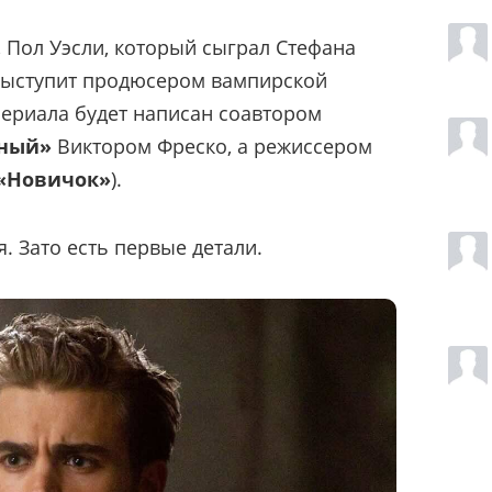
, Пол Уэсли, который сыграл Стефана
 выступит продюсером вампирской
сериала будет написан соавтором
ный»
Виктором Фреско, а режиссером
«Новичок»
).
я. Зато есть первые детали.