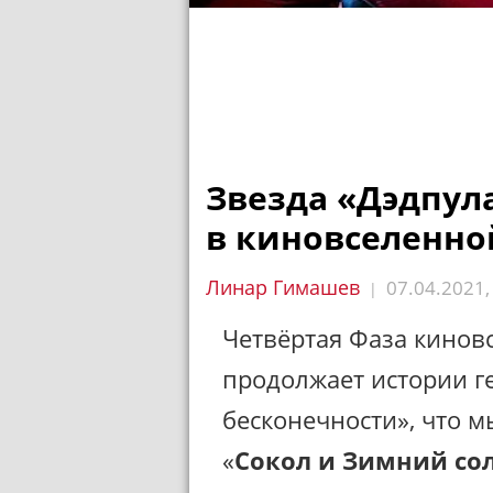
Звезда «Дэдпул
в киновселенно
Линар Гимашев
07.04.2021
|
Четвёртая Фаза кинов
продолжает истории ге
бесконечности», что м
«
Сокол и Зимний со