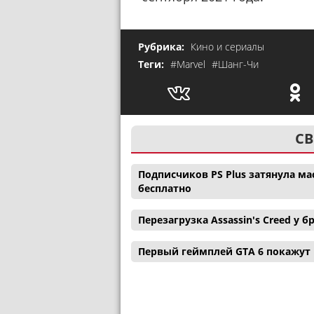
Рубрика:
Кино и сериалы
Теги:
#Marvel
#Шанг-Чи
СВ
Подписчиков PS Plus затянула ма
бесплатно
Перезагрузка Assassin's Creed у
Первый геймплей GTA 6 покажут н