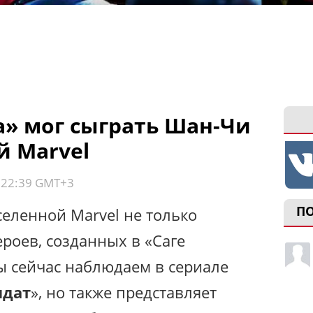
а» мог сыграть Шан-Чи
й Marvel
, 22:39 GMT+3
П
селенной Marvel не только
роев, созданных в «Саге
ы сейчас наблюдаем в сериале
лдат
», но также представляет