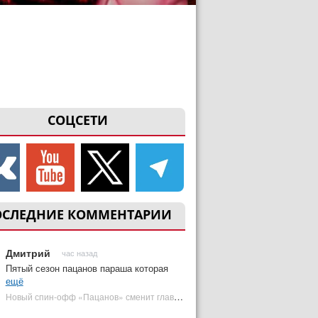
СОЦСЕТИ
ОСЛЕДНИЕ КОММЕНТАРИИ
Дмитрий
час назад
Пятый сезон пацанов параша которая
ещё
Новый спин-офф «Пацанов» сменит главного героя | Plugged In Ru