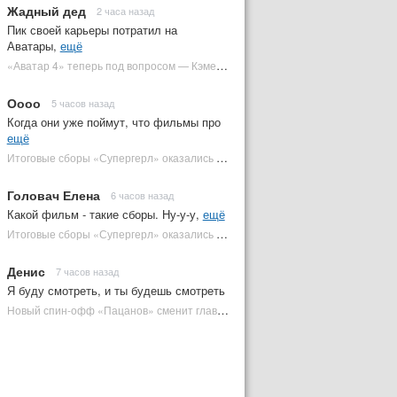
Жадный дед
2 часа назад
Пик своей карьеры потратил на
Аватары,
ещё
«Аватар 4» теперь под вопросом — Кэмерон решил отойти от продолжения | Plugged In Ru
Оооо
5 часов назад
Когда они уже поймут, что фильмы про
ещё
Итоговые сборы «Супергерл» оказались худшими для DC за два десятилетия | Plugged In Ru
Головач Елена
6 часов назад
Какой фильм - такие сборы. Ну-у-у,
ещё
Итоговые сборы «Супергерл» оказались худшими для DC за два десятилетия | Plugged In Ru
Денис
7 часов назад
Я буду смотреть, и ты будешь смотреть
Новый спин-офф «Пацанов» сменит главного героя | Plugged In Ru