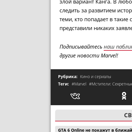
злой вариант Канга. В любо
следить за развитием истори
теми, кто попадает в такие
представили никаких заявл
Подписывайтесь
наш пабли
другие новости Marvel!
Рубрика:
Кино и сериалы
Теги:
#Marvel
#Мстители: Секретны
СВ
GTA 6 Online не покажут в ближ