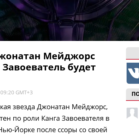
Джонатан Мейджорс
г Завоеватель будет
, 09:20 GMT+3
П
кая звезда Джонатан Мейджорс,
тен по роли Канга Завоевателя в
Нью-Йорке после ссоры со своей