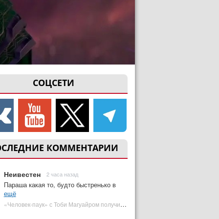
СОЦСЕТИ
ОСЛЕДНИЕ КОММЕНТАРИИ
Неивестен
2 часа назад
Параша какая то, будто быстренько в
ещё
«Человек-паук» с Тоби Магуайром получил новый постер | Plugged In Ru