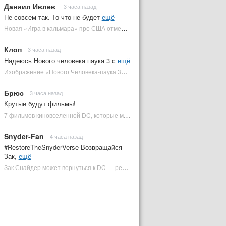
Даниил Ивлев
3 часа назад
Не совсем так. То что не будет
ещё
Новая «Игра в кальмара» про США отменена | Plugged In Ru
Клоп
3 часа назад
Надеюсь Нового человека паука 3 с
ещё
Изображение «Нового Человека-паука 3» подтвердило Зловещую шестерку | Plugged In Ru
Брюс
3 часа назад
Крутые будут фильмы!
7 фильмов киновселенной DC, которые может снять Зак Снайдер | Plugged In Ru
Snyder-Fan
4 часа назад
#RestoreTheSnyderVerse Возвращайся
Зак,
ещё
Зак Снайдер может вернуться к DC — режиссер общался с Warner Bros. (фото) | Plugged In Ru