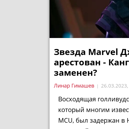
Звезда Marvel 
арестован - Кан
заменен?
Линар Гимашев
26.03.2023
|
Восходящая голливудс
который многим извес
MCU, был задержан в 