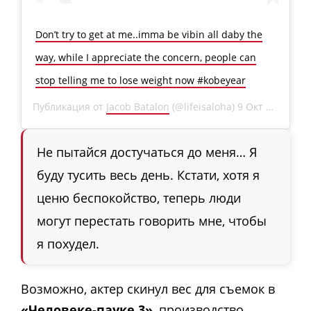
Don’t try to get at me..imma be vibin all daby the
way, while I appreciate the concern, people can
stop telling me to lose weight now #kobeyear
Публикация от
Jacob Batalon
(@lifeisaloha)
9 Окт 2020 в 8:00 PDT
Не пытайся достучаться до меня… Я
буду тусить весь день. Кстати, хотя я
ценю беспокойство, теперь люди
могут перестать говорить мне, чтобы
я похудел.
Возможно, актер скинул вес для съемок в
«Человеке-пауке 3»
, производство