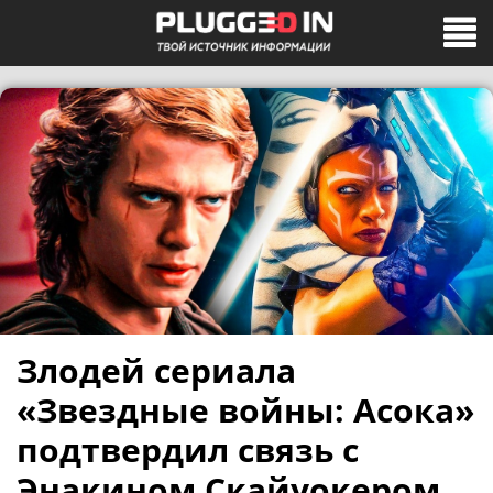
Злодей сериала
«Звездные войны: Асока»
подтвердил связь с
Энакином Скайуокером