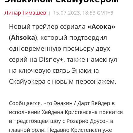
Линар Гимашев
15.07.2023, 18:53 GMT+3
|
Новый трейлер сериала
«Асока»
(
Ahsoka
), который подтвердил
одновременную премьеру двух
серий на Disney+, также намекнул
на ключевую связь Энакина
Скайуокера с новым персонажем.
Сообщается, что Энакин / Дарт Вейдер в
исполнении Хейдена Кристенсена появится
в предстоящем шоу с Розарио Доусон в
главной роли. Недавно Кристенсен уже