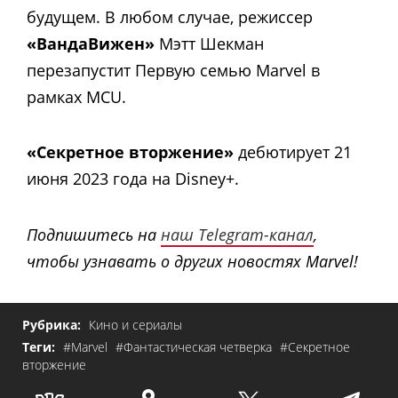
будущем. В любом случае, режиссер
«ВандаВижен»
Мэтт Шекман
перезапустит Первую семью Marvel в
рамках MCU.
«Секретное вторжение»
дебютирует 21
июня 2023 года на Disney+.
Подпишитесь на
наш Telegram-канал
,
чтобы узнавать о других новостях Marvel!
Рубрика:
Кино и сериалы
Теги:
#Marvel
#Фантастическая четверка
#Секретное
вторжение