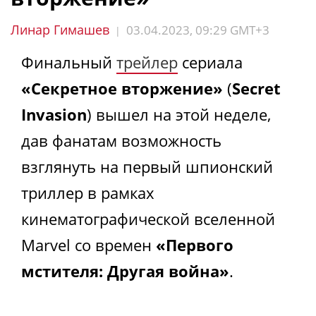
Линар Гимашев
03.04.2023, 09:29 GMT+3
|
Финальный
трейлер
сериала
«Секретное вторжение»
(
Secret
Invasion
) вышел на этой неделе,
дав фанатам возможность
взглянуть на первый шпионский
триллер в рамках
кинематографической вселенной
Marvel со времен
«Первого
мстителя: Другая война»
.