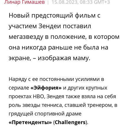
Линар Гимашев
15.08.2023, 08:33 GMT+3
|
Новый предстоящий фильм с
участием Зендеи поставил
мегазвезду в положение, в котором
она никогда раньше не была на
экране, – изображая маму.
Наряду с ее постоянными усилиями в
сериале
«Эйфория»
и других крупных
проектах HBO, Зендея также взяла на себя
роль звезды тенниса, ставшей тренером, в
грядущей спортивной драме
«Претенденты»
(
Challengers
).