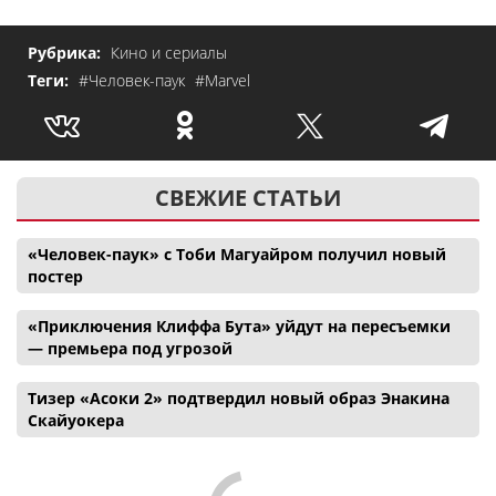
Рубрика:
Кино и сериалы
Теги:
#Человек-паук
#Marvel
СВЕЖИЕ СТАТЬИ
«Человек-паук» с Тоби Магуайром получил новый
постер
«Приключения Клиффа Бута» уйдут на пересъемки
— премьера под угрозой
Тизер «Асоки 2» подтвердил новый образ Энакина
Скайуокера