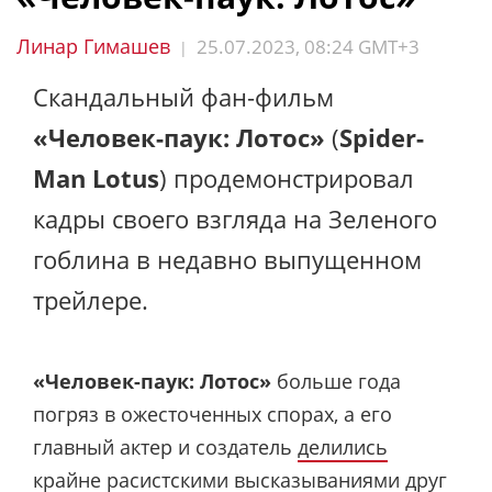
Линар Гимашев
25.07.2023, 08:24 GMT+3
|
Скандальный фан-фильм
«Человек-паук: Лотос»
(
Spider-
Man Lotus
) продемонстрировал
кадры своего взгляда на Зеленого
гоблина в недавно выпущенном
трейлере.
«Человек-паук: Лотос»
больше года
погряз в ожесточенных спорах, а его
главный актер и создатель
делились
крайне расистскими высказываниями
друг