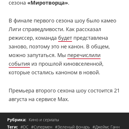
сезона
«Миротворца»
.
В финале первого сезона шоу было камео
Лиги справедливости. Как рассказал
режиссер, команда
будет
представлена
заново, поэтому это не канон. В общем,
можно запутаться. Мы
перечислили
события
из прошлой киновселенной,
которые остались каноном в новой.
Премьера второго сехона шоу состоится 21
августа на сервисе Max.
Рубрика:
Кино и сериалы
Теги:
#DC
#Супермен
#Зеленый фонарь
#Джеймс Ганн