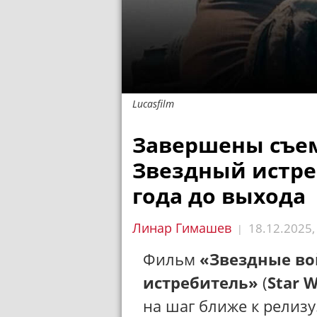
Lucasfilm
Завершены съем
Звездный истре
года до выхода
Линар Гимашев
18.12.2025
|
Фильм
«Звездные во
истребитель»
(
Star W
на шаг ближе к релизу