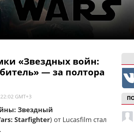
ки «Звездных войн:
битель» — за полтора
, 22:02 GMT+3
П
йны: Звездный
ars: Starfighter
) от Lucasfilm стал
.