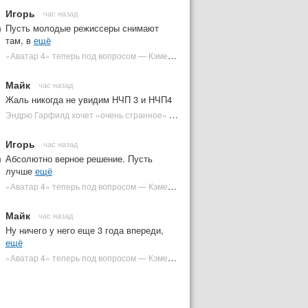
Игорь
час назад
Пусть молодые режиссеры снимают
там, в
ещё
«Аватар 4» теперь под вопросом — Кэмерон решил отойти от продолжения | Plugged In Ru
Майк
час назад
Жаль никогда не увидим НЧП 3 и НЧП4
Эндрю Гарфилд хочет «очень странное» возвращение Человека-паука в MCU | Plugged In Ru
Игорь
час назад
Абсолютно верное решение. Пусть
лучше
ещё
«Аватар 4» теперь под вопросом — Кэмерон решил отойти от продолжения | Plugged In Ru
Майк
час назад
Ну ничего у него еще 3 года впереди,
ещё
«Аватар 4» теперь под вопросом — Кэмерон решил отойти от продолжения | Plugged In Ru