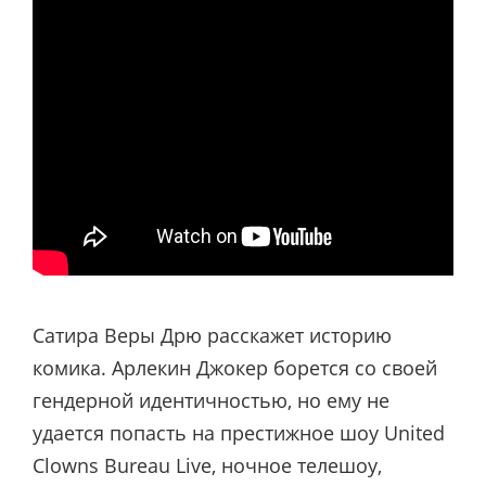
Сатира Веры Дрю расскажет историю
комика. Арлекин Джокер борется со своей
гендерной идентичностью, но ему не
удается попасть на престижное шоу United
Clowns Bureau Live, ночное телешоу,