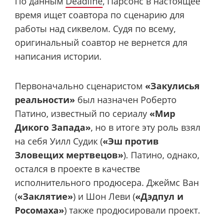
По данным
Deadline
, Парсонс в настоящее
время ищет соавтора по сценарию для
работы над сиквелом. Судя по всему,
оригинальный соавтор не вернется для
написания истории.
Первоначально сценаристом
«Закулисья
реальности»
был назначен Роберто
Патино, известный по сериалу
«Мир
Дикого Запада»
, но в итоге эту роль взял
на себя Уилл Судик (
«Эш против
Зловещих мертвецов»
). Патино, однако,
остался в проекте в качестве
исполнительного продюсера. Джеймс Ван
(
«Заклятие»
) и Шон Леви (
«Дэдпул и
Росомаха»
) также продюсировали проект.