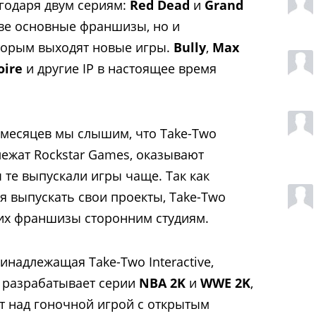
агодаря двум сериям:
Red Dead
и
Grand
 две основные франшизы, но и
торым выходят новые игры.
Bully
,
Max
oire
и другие IP в настоящее время
8 месяцев мы слышим, что Take-Two
длежат Rockstar Games, оказывают
ы те выпускали игры чаще. Так как
я выпускать свои проекты, Take-Two
 их франшизы сторонним студиям.
ринадлежащая Take-Two Interactive,
я разрабатывает серии
NBA 2K
и
WWE 2K
,
т над гоночной игрой с открытым