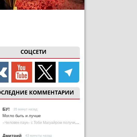
СОЦСЕТИ
ОСЛЕДНИЕ КОММЕНТАРИИ
БУ!
35 минут назад
Могло быть и лучше
«Человек-паук» с Тоби Магуайром получил новый постер | Plugged In Ru
Дмитрий
43 минуты назад