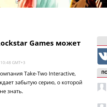
Rockstar Games может
, 10:48 GMT+3
П
омпания Take-Two Interactive,
ждает забытую серию, о которой
не знать.