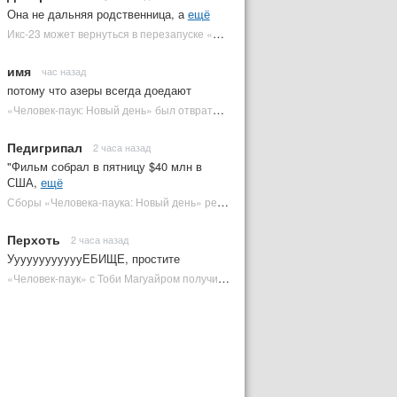
Она не дальняя родственница, а
ещё
Икс-23 может вернуться в перезапуске «Людей Икс» | Plugged In Ru
имя
час назад
потому что азеры всегда доедают
«Человек-паук: Новый день» был отвратительным в одной из версий | Plugged In Ru
Педигрипал
2 часа назад
"Фильм собрал в пятницу $40 млн в
США,
ещё
Сборы «Человека-паука: Новый день» резко обвалились на 2 неделе, но катастрофы нет | Plugged In Ru
Перхоть
2 часа назад
УуууууууууууЕБИЩЕ, простите
«Человек-паук» с Тоби Магуайром получил новый постер | Plugged In Ru