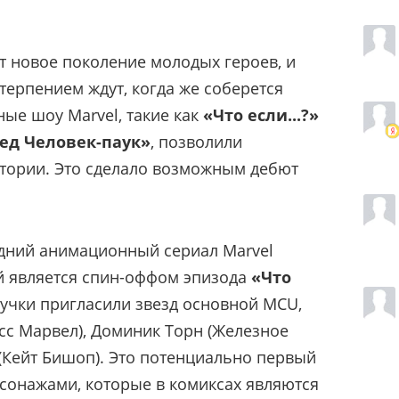
 новое поколение молодых героев, и
ерпением ждут, когда же соберется
ые шоу Marvel, такие как
«Что если...?»
ед Человек-паук»
, позволили
стории. Это сделало возможным дебют
ний анимационный сериал Marvel
ый является спин-оффом эпизода
«Что
вучки пригласили звезд основной MCU,
с Марвел), Доминик Торн (Железное
 (Кейт Бишоп). Это потенциально первый
сонажами, которые в комиксах являются