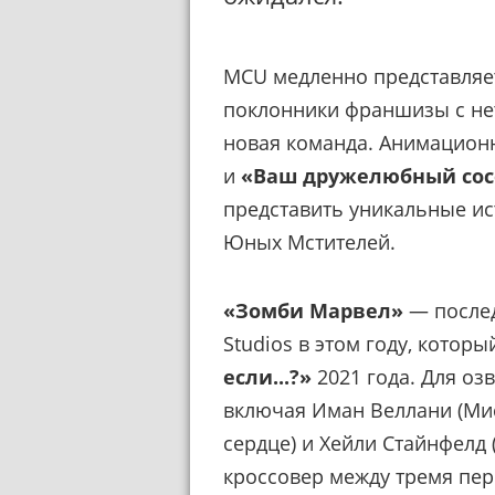
MCU медленно представляет
поклонники франшизы с нет
новая команда. Анимационн
и
«Ваш дружелюбный сос
представить уникальные и
Юных Мстителей.
«Зомби Марвел»
— послед
Studios в этом году, котор
если...?»
2021 года. Для оз
включая Иман Веллани (Мис
сердце) и Хейли Стайнфелд
кроссовер между тремя пер