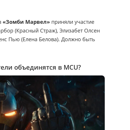
в
«Зомби Марвел»
приняли участие
арбор (Красный Страж), Элизабет Олсен
нс Пью (Елена Белова). Должно быть
ели объединятся в MCU?