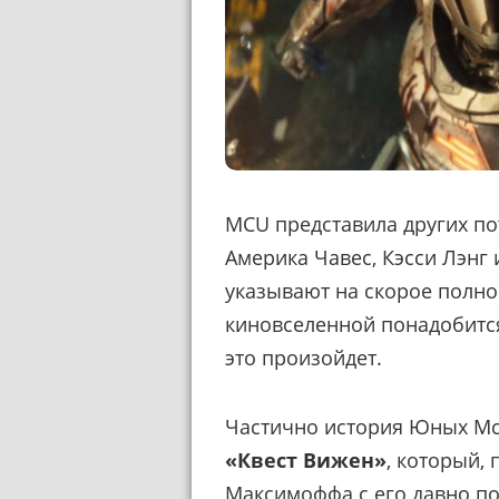
MCU представила других по
Америка Чавес, Кэсси Лэнг
указывают на скорое полно
киновселенной понадобится
это произойдет.
Частично история Юных Мс
«Квест Вижен»
, который, 
Максимоффа с его давно п