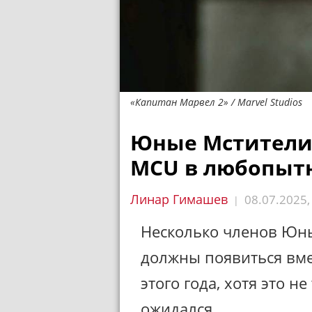
«Капитан Марвел 2» / Marvel Studios
Юные Мстители 
MCU в любопытн
Линар Гимашев
08.07.2025
|
Несколько членов Юны
должны появиться вмес
этого года, хотя это н
ожидался.