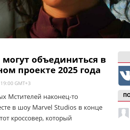
могут объединиться в
ом проекте 2025 года
, 19:00 GMT+3
П
х Мстителей наконец-то
те в шоу Marvel Studios в конце
е тот кроссовер, который