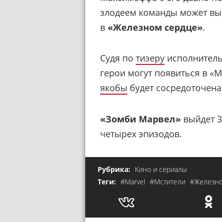
злодеем команды может вы
в
«Железном сердце»
.
Судя по
тизеру
исполнитель
герои могут появиться в «М
якобы
будет сосредоточена 
«Зомби Марвел»
выйдет 3
четырех эпизодов.
Рубрика:
Кино и сериалы
Теги:
#Marvel
#Мстители
#Железно