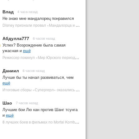
Влад
4 часа назад
Не знаю мне мандалорец понравился
Disney признали провал «Мандалорца и Грогу» и еще одной новинки | Plugged In Ru
Абдулла777
6 часов назад
Успех? Возрождение была самая
ужасная и
ещё
Режиссер покинул «Мир Юрского периода 5» | Plugged In Ru
Даниил
6 часов назад
Лучше бы ты начал развиваться, чем
ещё
Итоговые сборы «Супергерл» оказались худшими для DC за два десятилетия | Plugged In Ru
Шао
7 часов назад
Лучшие бои Лю кан против Шанг тсунга
и
ещё
8 лучших боев в фильмах по Mortal Kombat: от «Смертельной битвы» до «Мортал Комбат 2» | Plugged In Ru