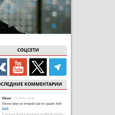
СОЦСЕТИ
ОСЛЕДНИЕ КОММЕНТАРИИ
Иван
13 минут назад
Лично мне из второй части зашёл бой
ещё
8 лучших боев в фильмах по Mortal Kombat: от «Смертельной битвы» до «Мортал Комбат 2» | Plugged In Ru