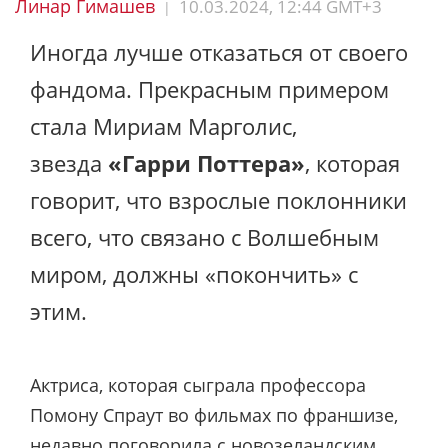
Линар Гимашев
10.03.2024, 12:44 GMT+3
|
Иногда лучше отказаться от своего
фандома. Прекрасным примером
стала Мириам Марголис,
звезда
«Гарри Поттера»
, которая
говорит, что взрослые поклонники
всего, что связано с Волшебным
миром, должны «покончить» с
этим.
Актриса, которая сыграла профессора
Помону Спраут во фильмах по франшизе,
недавно
поговорила
с новозеландским