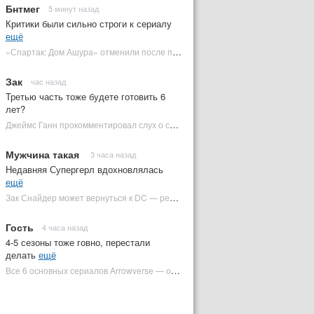
Бнтмег
5 минут назад
Критики были сильно строги к сериалу
ещё
«Спартак: Дом Ашура» отменили после первого сезона | Plugged In Ru
Зак
час назад
Третью часть тоже будете готовить 6
лет?
Джеймс Ганн прокомментировал слух о съемках «Бэтмена 3» | Plugged In Ru
Мужчина такая
3 часа назад
Недавняя Супергерл вдохновлялась
ещё
Зак Снайдер может вернуться к DC — режиссер общался с Warner Bros. (фото) | Plugged In Ru
Гость
4 часа назад
4-5 сезоны тоже говно, перестали
делать
ещё
Все 6 основных сериалов Arrowverse — от худшего к лучшему | Plugged In Ru