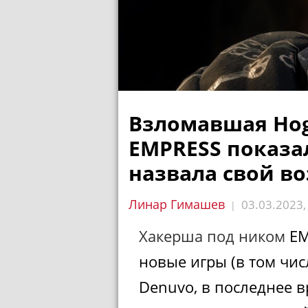
Взломавшая Hog
EMPRESS показал
назвала свой во
Линар Гимашев
03.03.2023
|
Хакерша под ником
EM
новые игры (в том чи
Denuvo, в последнее вр