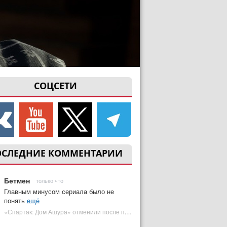
СОЦСЕТИ
ОСЛЕДНИЕ КОММЕНТАРИИ
Бетмен
только что
Главным минусом сериала было не
понять
ещё
«Спартак: Дом Ашура» отменили после первого сезона | Plugged In Ru