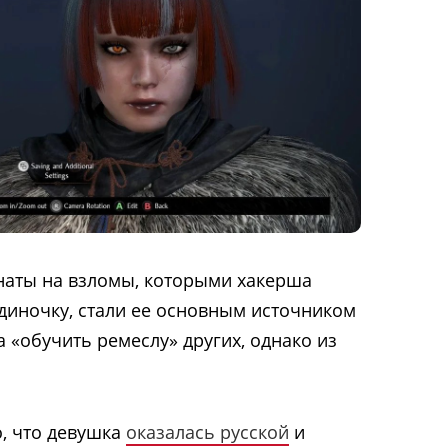
онаты на взломы, которыми хакерша
диночку, стали ее основным источником
а «обучить ремеслу» других, однако из
о, что девушка
оказалась русской
и