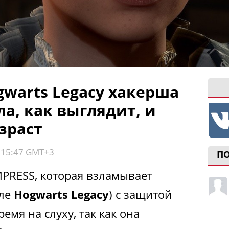
warts Legacy хакерша
а, как выглядит, и
зраст
, 15:47 GMT+3
П
PRESS, которая взламывает
сле
Hogwarts Legacy
) с защитой
емя на слуху, так как она