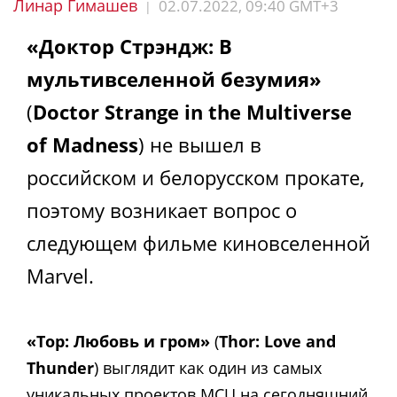
Линар Гимашев
02.07.2022, 09:40 GMT+3
|
«Доктор Стрэндж: В
мультивселенной безумия»
(
Doctor Strange in the Multiverse
of Madness
) не вышел в
российском и белорусском прокате,
поэтому возникает вопрос о
следующем фильме киновселенной
Marvel.
«Тор: Любовь и гром»
(
Thor: Love and
Thunder
) выглядит как один из самых
уникальных проектов MCU на сегодняшний