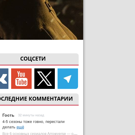
СОЦСЕТИ
ОСЛЕДНИЕ КОММЕНТАРИИ
Гость
32 минуты назад
4-5 сезоны тоже говно, перестали
делать
ещё
Все 6 основных сериалов Arrowverse — от худшего к лучшему | Plugged In Ru