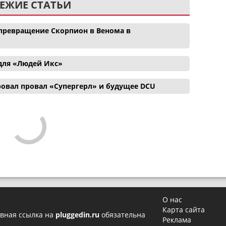
ЕЖИЕ СТАТЬИ
ревращение Скорпион в Венома в
для «Людей Икс»
ровал провал «Супергерл» и будущее DCU
О нас
Карта сайта
вная ссылка на
pluggedin.ru
обязательна
Реклама