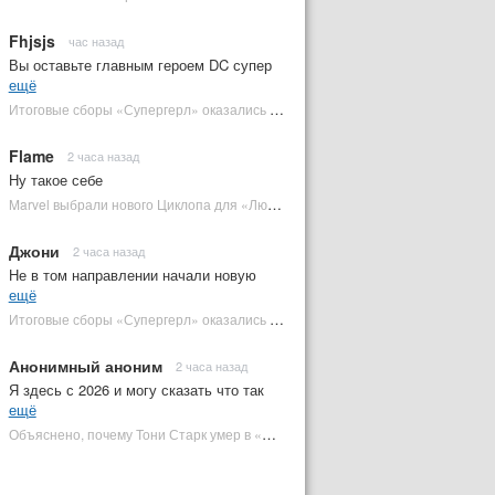
Fhjsjs
час назад
Вы оставьте главным героем DC супер
ещё
Итоговые сборы «Супергерл» оказались худшими для DC за два десятилетия | Plugged In Ru
Flame
2 часа назад
Ну такое себе
Marvel выбрали нового Циклопа для «Людей Икс» | Plugged In Ru
Джони
2 часа назад
Не в том направлении начали новую
ещё
Итоговые сборы «Супергерл» оказались худшими для DC за два десятилетия | Plugged In Ru
Анонимный аноним
2 часа назад
Я здесь с 2026 и могу сказать что так
ещё
Объяснено, почему Тони Старк умер в «Мстителях: Финал» вместо Стива Роджерса