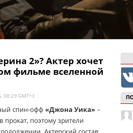
рина 2»? Актер хочет
вом фильме вселенной
5, 08:29 GMT+3
П
ный спин-офф
«Джона Уика»
–
 прокат, поэтому зрители
продолжении. Актерский состав