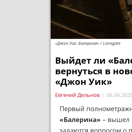
«Джон Уик: Балерина» / Lionsgate
Выйдет ли «Бале
вернуться в но
«Джон Уик»
Евгений Дельнов
06.06.202
|
Первый полнометраж
«Балерина»
– вышел в
задаются вопросом о 