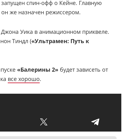
о запущен спин-офф о Кейне. Главную
 он же назначен режиссером.
и Джона Уика в анимационном приквеле.
нон Тиндл (
«Ультрамен: Путь к
ыпуске
«Балерины 2»
будет зависеть от
ика
все хорошо
.