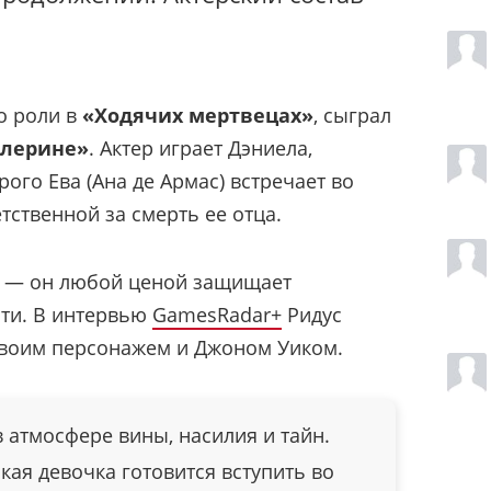
о роли в
«Ходячих мертвецах»
, сыграл
алерине»
. Актер играет Дэниела,
рого Ева (Ана де Армас) встречает во
тственной за смерть ее отца.
ия — он любой ценой защищает
сти. В интервью
GamesRadar+
Ридус
своим персонажем и Джоном Уиком.
 атмосфере вины, насилия и тайн.
кая девочка готовится вступить во