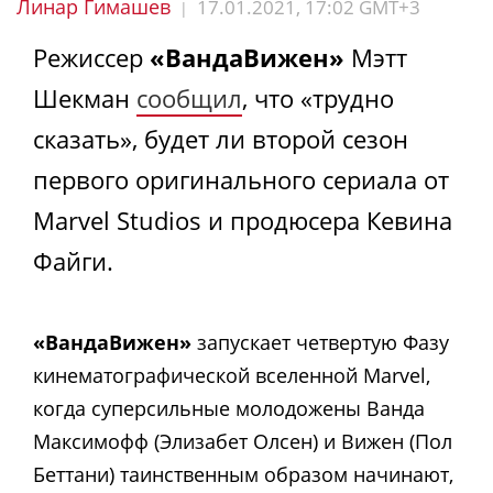
Линар Гимашев
17.01.2021, 17:02 GMT+3
|
Режиссер
«ВандаВижен»
Мэтт
Шекман
сообщил
, что «трудно
сказать», будет ли второй сезон
первого оригинального сериала от
Marvel Studios и продюсера Кевина
Файги.
«ВандаВижен»
запускает четвертую Фазу
кинематографической вселенной Marvel,
когда суперсильные молодожены Ванда
Максимофф (Элизабет Олсен) и Вижен (Пол
Беттани) таинственным образом начинают,