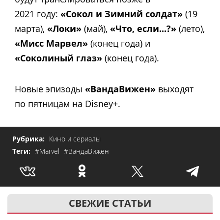
2021 году:
«Сокол и Зимний солдат»
(19
марта),
«Локи»
(май),
«Что, если...?»
(лето),
«Мисс Марвел»
(конец года) и
«Соколиный глаз»
(конец года).
Новые эпизоды
«ВандаВижен»
выходят
по пятницам на Disney+.
Рубрика:
Кино и сериалы
Теги:
#Marvel
#ВандаВижен
СВЕЖИЕ СТАТЬИ