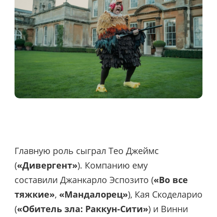
Главную роль сыграл Тео Джеймс
(
«Дивергент»
). Компанию ему
составили Джанкарло Эспозито (
«Во все
тяжкие»
,
«Мандалорец»
), Кая Скоделарио
(
«Обитель зла: Раккун-Сити»
) и Винни