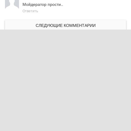
Мойдератор прости..
Ответить
СЛЕДУЮЩИЕ КОММЕНТАРИИ
Сетевое издание
PLUGGED IN RU
При использовании материалов активная ссылка на
pluggedin.ru
обязательна
Сайт использует IP-адреса, cookie и данные геолокации
пользователей сайта, условия использования содержатся в
Политике конфиденциальности
и
Пользовательском
соглашении
Социальные сети: