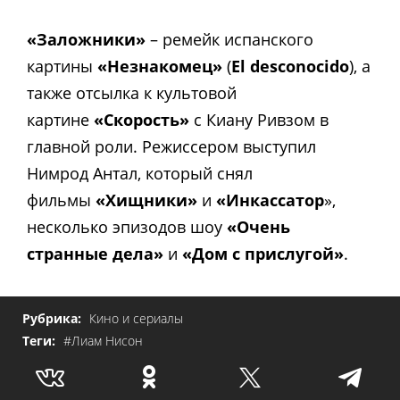
«Заложники»
– ремейк испанского
картины
«Незнакомец»
(
El desconocido
), а
также отсылка к культовой
картине
«Скорость»
с Киану Ривзом в
главной роли.
Режиссером выступил
Нимрод Антал, который снял
фильмы
«Хищники»
и
«Инкассатор
»,
несколько эпизодов шоу
«Очень
странные дела»
и
«Дом с прислугой»
.
Рубрика:
Кино и сериалы
Теги:
#Лиам Нисон