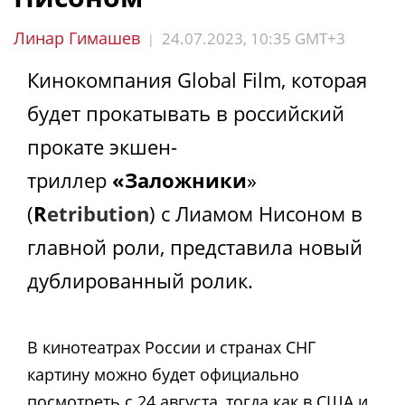
Линар Гимашев
24.07.2023, 10:35 GMT+3
|
Кинокомпания Global Film, которая
будет прокатывать в российский
прокате экшен-
триллер
«Заложники
»
(
R
etribution
) с Лиамом Нисоном в
главной роли, представила новый
дублированный ролик.
В кинотеатрах России и странах СНГ
картину можно будет официально
посмотреть с 24 августа, тогда как в США и