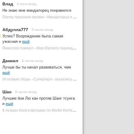
Влад
3 часа назад
Не знаю мне мандалорец понравился
Disney признали провал «Мандалорца и Грогу» и еще одной новинки | Plugged In Ru
Абдулла777
5 часов назад
Успех? Возрождение была самая
ужасная и
ещё
Режиссер покинул «Мир Юрского периода 5» | Plugged In Ru
Даниил
6 часов назад
Лучше бы ты начал развиваться, чем
ещё
Итоговые сборы «Супергерл» оказались худшими для DC за два десятилетия | Plugged In Ru
Шао
6 часов назад
Лучшие бои Лю кан против Шанг тсунга
и
ещё
8 лучших боев в фильмах по Mortal Kombat: от «Смертельной битвы» до «Мортал Комбат 2» | Plugged In Ru