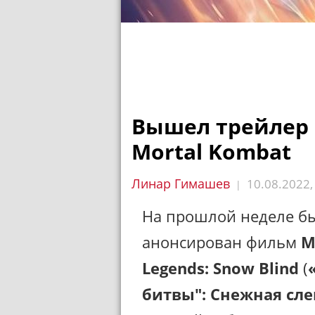
Вышел трейлер
Mortal Kombat
Линар Гимашев
10.08.2022
|
На прошлой неделе б
анонсирован фильм
M
Legends: Snow Blind
(
битвы": Снежная сле