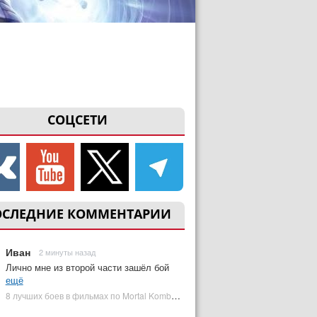
СОЦСЕТИ
ОСЛЕДНИЕ КОММЕНТАРИИ
Иван
2 минуты назад
Лично мне из второй части зашёл бой
ещё
8 лучших боев в фильмах по Mortal Kombat: от «Смертельной битвы» до «Мортал Комбат 2» | Plugged In Ru