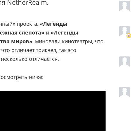
ия NetherRealm.
нныйх проекта,
«Легенды
нежная слепота»
и
«Легенды
итва миров»
, миновали кинотеатры, что
что отличает триквел, так это
 несколько отличается.
осмотреть ниже: