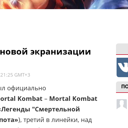
 новой экранизации
, 21:25 GMT+3
П
ыл официально
ortal Kombat
–
Mortal Kombat
«Легенды "Смертельной
пота»
), третий в линейки, над