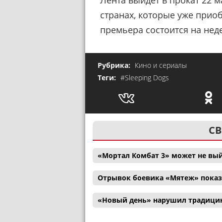
Лента выйдет в прокат 22 м
странах, которые уже прио
премьера состоится на нед
Рубрика:
Кино и сериалы
Теги:
#Sleeping Dogs
СВ
«Мортал Комбат 3» может не вый
Отрывок боевика «Мятеж» показ
«Новый день» нарушил традицию