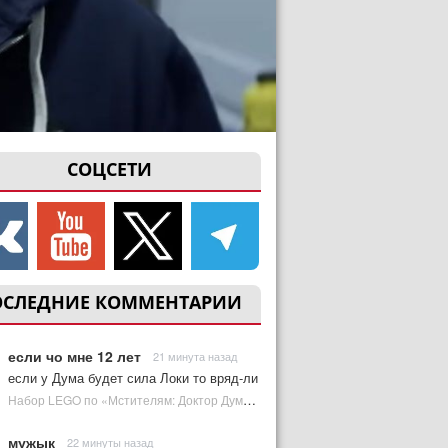
СОЦСЕТИ
ОСЛЕДНИЕ КОММЕНТАРИИ
если чо мне 12 лет
21 минута назад
если у Дума будет сила Локи то вряд-ли
Набор LEGO по «Мстителям: Доктор Дум» раскрыл костюм Часового | Plugged In Ru
мужык
22 минуты назад