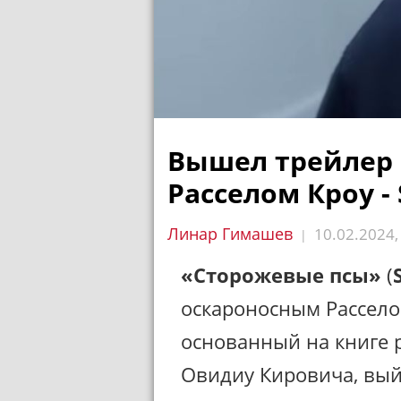
Вышел трейлер 
Расселом Кроу - 
Линар Гимашев
10.02.2024
|
«Сторожевые псы»
(
оскароносным Рассело
основанный на книге 
Овидиу Кировича, выйд