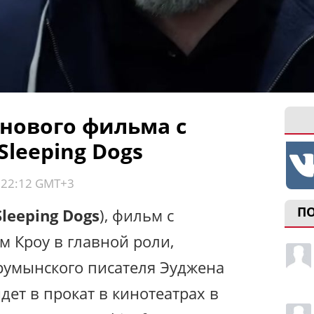
нового фильма с
Sleeping Dogs
, 22:12 GMT+3
П
Sleeping Dogs
), фильм с
м Кроу в главной роли,
румынского писателя Эуджена
ет в прокат в кинотеатрах в