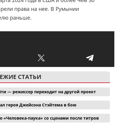
арта 2024 года в США и более чем 30
брели права на нее. В Румынии
елю раньше.
ЕЖИЕ СТАТЬИ
ти — режиссер переходит на другой проект
ал героя Джейсона Стэйтема в бою
 «Человека-паука» со сценами после титров