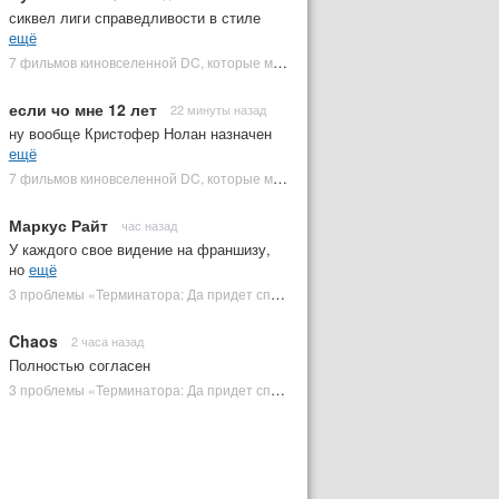
сиквел лиги справедливости в стиле
ещё
7 фильмов киновселенной DC, которые может снять Зак Снайдер | Plugged In Ru
если чо мне 12 лет
22 минуты назад
ну вообще Кристофер Нолан назначен
ещё
7 фильмов киновселенной DC, которые может снять Зак Снайдер | Plugged In Ru
Маркус Райт
час назад
У каждого свое видение на франшизу,
но
ещё
3 проблемы «Терминатора: Да придет спаситель», которые испортили фильм | Plugged In Ru
Chaos
2 часа назад
Полностью согласен
3 проблемы «Терминатора: Да придет спаситель», которые испортили фильм | Plugged In Ru