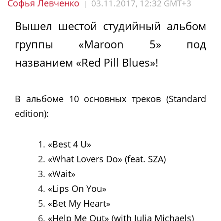
Софья Левченко
03.11.2017, 12:32 GMT+3
|
Вышел шестой студийный альбом
группы «Maroon 5» под
названием «Red Pill Blues»!
В альбоме 10 основных треков (Standard
edition):
«Best 4 U»
«What Lovers Do» (feat. SZA)
«Wait»
«Lips On You»
«Bet My Heart»
«Help Me Out» (with Julia Michaels)