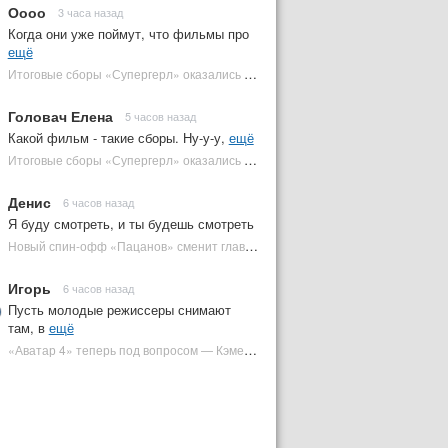
Оооо
3 часа назад
Когда они уже поймут, что фильмы про
ещё
Итоговые сборы «Супергерл» оказались худшими для DC за два десятилетия | Plugged In Ru
Головач Елена
5 часов назад
Какой фильм - такие сборы. Ну-у-у,
ещё
Итоговые сборы «Супергерл» оказались худшими для DC за два десятилетия | Plugged In Ru
Денис
6 часов назад
Я буду смотреть, и ты будешь смотреть
Новый спин-офф «Пацанов» сменит главного героя | Plugged In Ru
Игорь
6 часов назад
Пусть молодые режиссеры снимают
там, в
ещё
«Аватар 4» теперь под вопросом — Кэмерон решил отойти от продолжения | Plugged In Ru