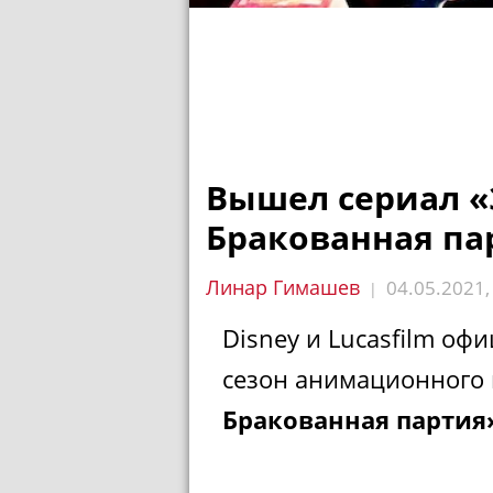
Вышел сериал «
Бракованная пар
Линар Гимашев
04.05.2021
|
Disney и Lucasfilm оф
сезон анимационного
Бракованная партия