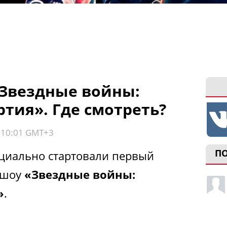
Звездные войны:
тия». Где смотреть?
, 10:01 GMT+3
П
ициально стартовали первый
 шоу
«Звездные войны:
»
.