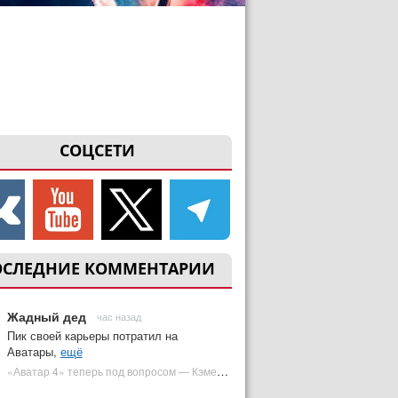
СОЦСЕТИ
ОСЛЕДНИЕ КОММЕНТАРИИ
Жадный дед
час назад
Пик своей карьеры потратил на
Аватары,
ещё
«Аватар 4» теперь под вопросом — Кэмерон решил отойти от продолжения | Plugged In Ru