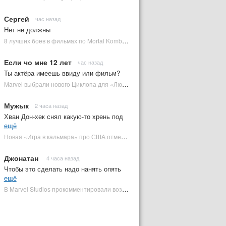
Сергей
час назад
Нет не должны
8 лучших боев в фильмах по Mortal Kombat: от «Смертельной битвы» до «Мортал Комбат 2» | Plugged In Ru
Если чо мне 12 лет
час назад
Ты актёра имеешь ввиду или фильм?
Marvel выбрали нового Циклопа для «Людей Икс» | Plugged In Ru
Мужык
2 часа назад
Хван Дон-хек снял какую-то хрень под
ещё
Новая «Игра в кальмара» про США отменена | Plugged In Ru
Джонатан
4 часа назад
Чтобы это сделать надо нанять опять
ещё
В Marvel Studios прокомментировали возвращение Канга на экраны | Plugged In Ru