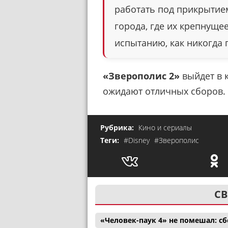
работать под прикрытие
города, где их крепнуще
испытанию, как никогда 
«Зверополис 2»
выйдет в 
ожидают отличных сборов.
Рубрика:
Кино и сериалы
Теги:
#Disney
#Зверополис
СВ
«Человек-паук 4» не помешал: с