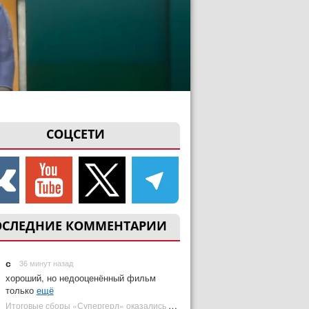
СОЦСЕТИ
ОСЛЕДНИЕ КОММЕНТАРИИ
с
36 минут назад
хороший, но недооценённый фильм
только
ещё
Итоговые сборы «Супергерл» оказались худшими для DC за два десятилетия | Plugged In Ru