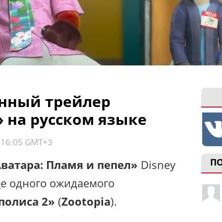
нный трейлер
» на русском языке
, 16:05 GMT+3
П
ватара: Пламя и пепел»
Disney
е одного ожидаемого
полиса 2»
(
Zootopia
).