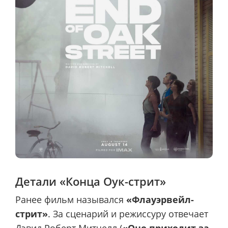
Детали «Конца Оук-стрит»
Ранее фильм назывался
«Флауэрвейл-
стрит»
. За сценарий и режиссуру отвечает
Дэвид Роберт Митчелл (
«Оно приходит за