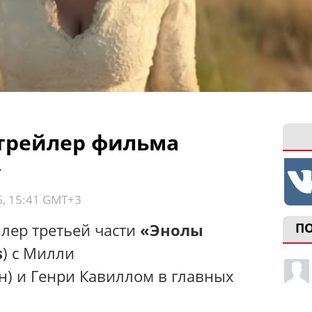
трейлер фильма
»
6, 15:41 GMT+3
лер третьей части
«Энолы
П
s
) с Милли
н) и Генри Кавиллом в главных