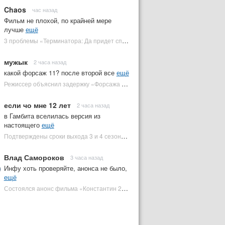
Chaos
час назад
Фильм не плохой, по крайней мере
лучше
ещё
3 проблемы «Терминатора: Да придет спаситель», которые испортили фильм | Plugged In Ru
мужык
2 часа назад
какой форсаж 11? после второй все
ещё
Режиссер объяснил задержку «Форсажа 11» | Plugged In Ru
если чо мне 12 лет
2 часа назад
в Гамбита вселилась версия из
настоящего
ещё
Подтверждены сроки выхода 3 и 4 сезонов «Людей Икс '97» | Plugged In Ru
Влад Самороков
3 часа назад
Инфу хоть проверяйте, анонса не было,
ещё
Состоялся анонс фильма «Константин 2» с Киану Ривзом. Когда он выйдет? | Plugged In Ru