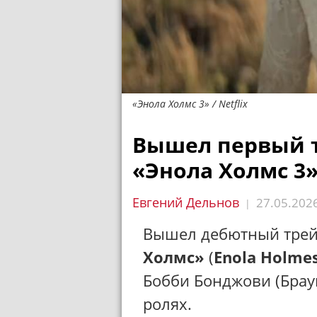
«Энола Холмс 3» / Netflix
Вышел первый 
«Энола Холмс 3
Евгений Дельнов
27.05.202
|
Вышел дебютный трей
Холмс»
(
Enola Holme
Бобби Бонджови (Брау
ролях.