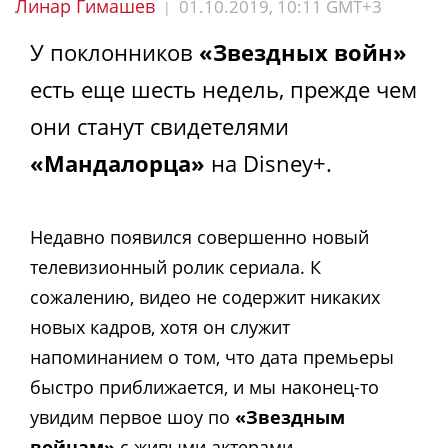
Линар Гимашев
01.10.2019, 10:11 GMT+3
|
У поклонников
«Звездных войн»
есть еще шесть недель, прежде чем
они станут свидетелями
«Мандалорца»
на Disney+.
Недавно появился совершенно новый
телевизионный ролик сериала. К
сожалению, видео не содержит никаких
новых кадров, хотя он служит
напоминанием о том, что дата премьеры
быстро приближается, и мы наконец-то
увидим первое шоу по
«Звездным
войнам»
с живыми актерами.