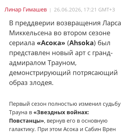
Линар Гимашев
26.06.2026, 17:21 GMT+3
|
В преддверии возвращения Ларса
Миккельсена во втором сезоне
сериала
«Асока»
(
Ahsoka
) был
представлен новый арт с гранд-
адмиралом Трауном,
демонстрирующий потрясающий
образ злодея.
Первый сезон полностью изменил судьбу
Трауна в
«Звездных войнах:
Повстанцы»
, вернув его в основную
галактику. При этом Асока и Сабин Врен