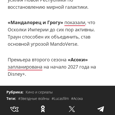
восстановлению мирной галактики.
«Мандалорец и Грогу»
показали
, что
Осколки Империи до сих пор активны.
Траун способен их объединить, став
основной угрозой MandoVerse.
Премьера второго сезона
«Асоки»
запланирована
на начало 2027 года на
Disney+.
Рубрика:
Кино и сериалы
Теги:
#Звездные войны
#Lucasfilm
#Асока