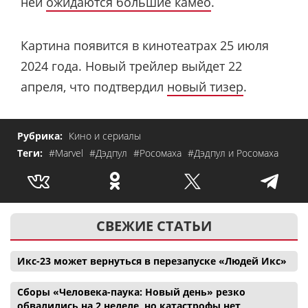
ней
ожидаются большие камео
.
Картина появится в кинотеатрах 25 июля
2024 года. Новый трейлер выйдет 22
апреля, что подтвердил
новый тизер
.
Рубрика:
Кино и сериалы
Теги:
#Marvel
#Дэдпул
#Росомаха
#Дэдпул и Росомаха
СВЕЖИЕ СТАТЬИ
Икс-23 может вернуться в перезапуске «Людей Икс»
Сборы «Человека-паука: Новый день» резко
обвалились на 2 неделе, но катастрофы нет