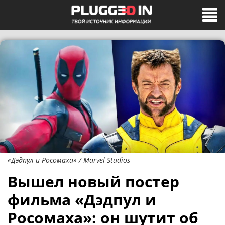
«Дэдпул и Росомаха» / Marvel Studios
Вышел новый постер
фильма «Дэдпул и
Росомаха»: он шутит об