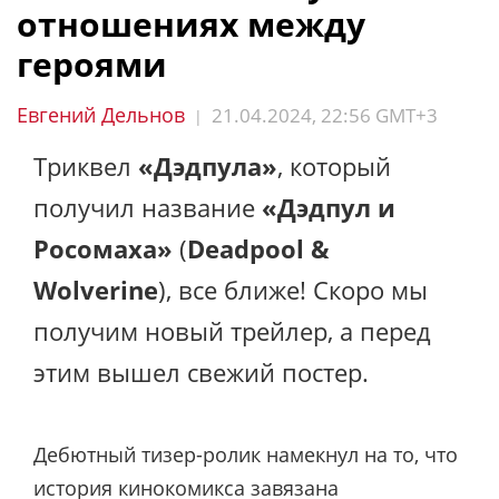
отношениях между
героями
Евгений Дельнов
21.04.2024, 22:56 GMT+3
|
Триквел
«Дэдпула»
, который
получил название
«Дэдпул и
Росомаха»
(
Deadpool &
Wolverine
), все ближе! Скоро мы
получим новый трейлер, а перед
этим вышел свежий постер.
Дебютный тизер-ролик намекнул на то, что
история кинокомикса завязана