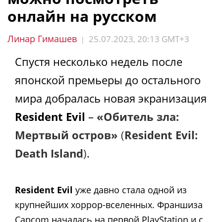
онлайн на русском
Линар Гимашев
25.07.2023, 20:13 GMT+3
|
Спустя несколько недель после
японской премьеры до остального
мира добралась новая экранизация
Resident Evil
–
«Обитель зла:
Мертвый остров»
(
Resident Evil:
Death Island
)
.
Resident Evil
уже давно стала одной из
крупнейших хоррор-вселенных. Франшиза
Capcom началась на первой PlayStation и с