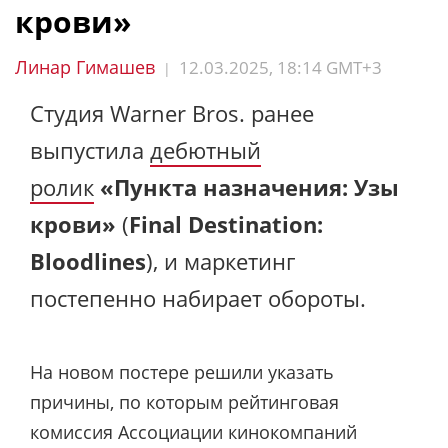
крови»
Линар Гимашев
12.03.2025, 18:14 GMT+3
|
Студия Warner Bros. ранее
выпустила
дебютный
ролик
«Пункта назначения: Узы
крови»
(
Final Destination:
Bloodlines
), и маркетинг
постепенно набирает обороты.
На новом постере решили указать
причины, по которым рейтинговая
комиссия Ассоциации кинокомпаний