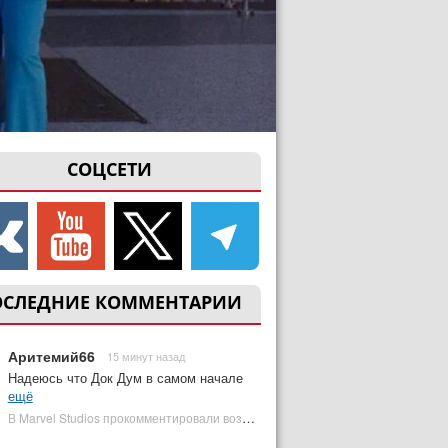
СОЦСЕТИ
ОСЛЕДНИЕ КОММЕНТАРИИ
Аритемий66
15 минут назад
Надеюсь что Док Дум в самом начале
ещё
В Marvel Studios прокомментировали возвращение Канга на экраны | Plugged In Ru