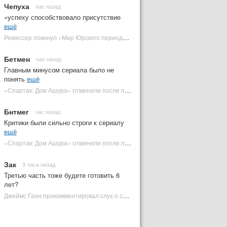
Чепуха
час назад
«успеху способствовало присутствие
ещё
Режиссер покинул «Мир Юрского периода 5» | Plugged In Ru
Бетмен
час назад
Главным минусом сериала было не
понять
ещё
«Спартак: Дом Ашура» отменили после первого сезона | Plugged In Ru
Бнтмег
час назад
Критики были сильно строги к сериалу
ещё
«Спартак: Дом Ашура» отменили после первого сезона | Plugged In Ru
Зак
3 часа назад
Третью часть тоже будете готовить 6
лет?
Джеймс Ганн прокомментировал слух о съемках «Бэтмена 3» | Plugged In Ru