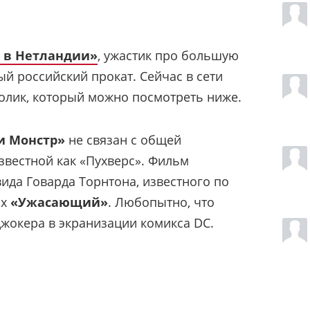
р в Нетландии»
, ужастик про большую
 российский прокат. Сейчас в сети
олик, который можно посмотреть ниже.
и Монстр»
не связан с общей
звестной как «Пухверс». Фильм
ида Говарда Торнтона, известного по
ах
«Ужасающий»
. Любопытно, что
жокера в экранизации комикса DC.