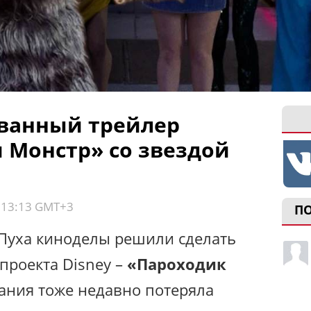
ванный трейлер
 Монстр» со звездой
, 13:13 GMT+3
П
Пуха киноделы решили сделать
проекта Disney –
«Пароходик
пания тоже недавно потеряла