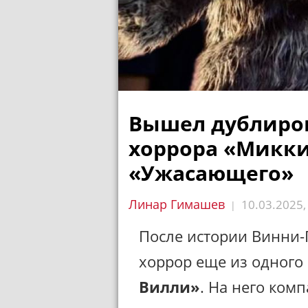
Вышел дублиро
хоррора «Микки
«Ужасающего»
Линар Гимашев
10.03.2025
|
После истории Винни-
хоррор еще из одного 
Вилли»
. На него ком