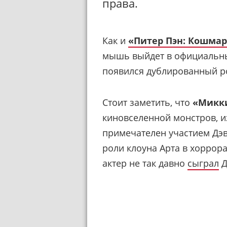
права.
Как и
«Питер Пэн: Кошма
мышь выйдет в официальный
появился дублированный р
Стоит заметить, что
«Микк
киновселенной монстров, и
примечателен участием Дэв
роли клоуна Арта в хоррор
актер не так давно
сыграл
Д