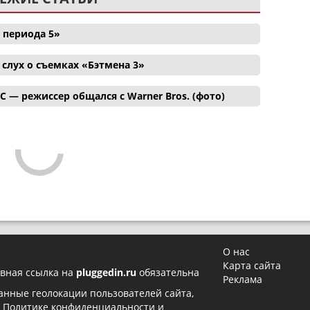
 периода 5»
лух о съемках «Бэтмена 3»
C — режиссер общался с Warner Bros. (фото)
О нас
Карта сайта
вная ссылка на
pluggedin.ru
обязательна
Реклама
 данные геолокации пользователей сайта,
в
Политике конфиденциальности
и